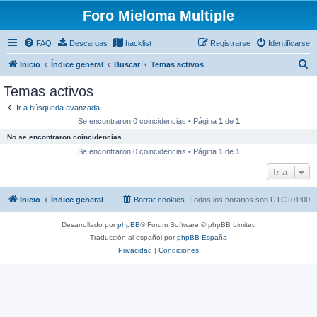
Foro Mieloma Multiple
FAQ
Descargas
hacklist
Registrarse
Identificarse
B
Inicio
Índice general
Buscar
Temas activos
u
Temas activos
s
Ir a búsqueda avanzada
c
Se encontraron 0 coincidencias • Página
1
de
1
a
No se encontraron coincidencias.
r
Se encontraron 0 coincidencias • Página
1
de
1
Ir a
Inicio
Índice general
Borrar cookies
Todos los horarios son
UTC+01:00
Desarrollado por
phpBB
® Forum Software © phpBB Limited
Traducción al español por
phpBB España
Privacidad
|
Condiciones