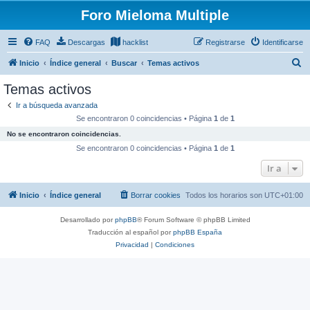
Foro Mieloma Multiple
FAQ
Descargas
hacklist
Registrarse
Identificarse
B
Inicio
Índice general
Buscar
Temas activos
u
Temas activos
s
Ir a búsqueda avanzada
c
Se encontraron 0 coincidencias • Página
1
de
1
a
No se encontraron coincidencias.
r
Se encontraron 0 coincidencias • Página
1
de
1
Ir a
Inicio
Índice general
Borrar cookies
Todos los horarios son
UTC+01:00
Desarrollado por
phpBB
® Forum Software © phpBB Limited
Traducción al español por
phpBB España
Privacidad
|
Condiciones