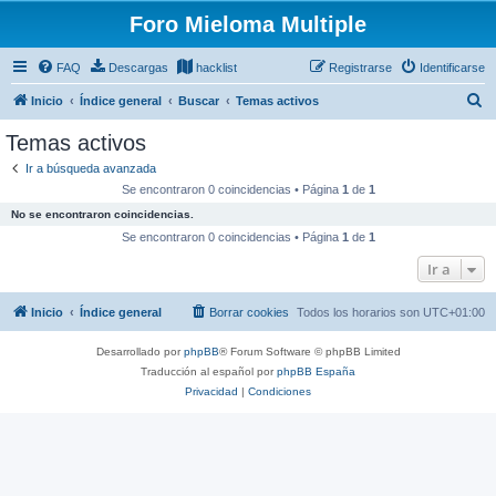
Foro Mieloma Multiple
FAQ
Descargas
hacklist
Registrarse
Identificarse
B
Inicio
Índice general
Buscar
Temas activos
u
Temas activos
s
Ir a búsqueda avanzada
c
Se encontraron 0 coincidencias • Página
1
de
1
a
No se encontraron coincidencias.
r
Se encontraron 0 coincidencias • Página
1
de
1
Ir a
Inicio
Índice general
Borrar cookies
Todos los horarios son
UTC+01:00
Desarrollado por
phpBB
® Forum Software © phpBB Limited
Traducción al español por
phpBB España
Privacidad
|
Condiciones