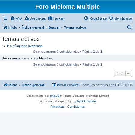
Foro Mieloma Multiple
FAQ
Descargas
hacklist
Registrarse
Identificarse
B
Inicio
Índice general
Buscar
Temas activos
u
Temas activos
s
Ir a búsqueda avanzada
c
Se encontraron 0 coincidencias • Página
1
de
1
a
No se encontraron coincidencias.
r
Se encontraron 0 coincidencias • Página
1
de
1
Ir a
Inicio
Índice general
Borrar cookies
Todos los horarios son
UTC+01:00
Desarrollado por
phpBB
® Forum Software © phpBB Limited
Traducción al español por
phpBB España
Privacidad
|
Condiciones