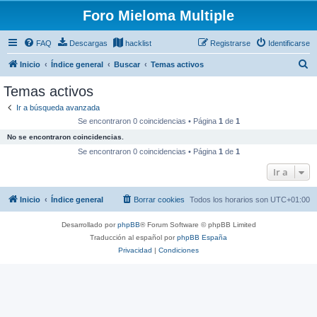
Foro Mieloma Multiple
FAQ
Descargas
hacklist
Registrarse
Identificarse
B
Inicio
Índice general
Buscar
Temas activos
u
Temas activos
s
Ir a búsqueda avanzada
c
Se encontraron 0 coincidencias • Página
1
de
1
a
No se encontraron coincidencias.
r
Se encontraron 0 coincidencias • Página
1
de
1
Ir a
Inicio
Índice general
Borrar cookies
Todos los horarios son
UTC+01:00
Desarrollado por
phpBB
® Forum Software © phpBB Limited
Traducción al español por
phpBB España
Privacidad
|
Condiciones