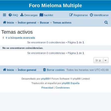
Foro Mieloma Multiple
FAQ
Descargas
hacklist
Registrarse
Identificarse
B
Inicio
Índice general
Buscar
Temas activos
u
Temas activos
s
Ir a búsqueda avanzada
c
Se encontraron 0 coincidencias • Página
1
de
1
a
No se encontraron coincidencias.
r
Se encontraron 0 coincidencias • Página
1
de
1
Ir a
Inicio
Índice general
Borrar cookies
Todos los horarios son
UTC+01:00
Desarrollado por
phpBB
® Forum Software © phpBB Limited
Traducción al español por
phpBB España
Privacidad
|
Condiciones