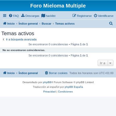
Foro Mieloma Multiple
FAQ
Descargas
hacklist
Registrarse
Identificarse
B
Inicio
Índice general
Buscar
Temas activos
u
Temas activos
s
Ir a búsqueda avanzada
c
Se encontraron 0 coincidencias • Página
1
de
1
a
No se encontraron coincidencias.
r
Se encontraron 0 coincidencias • Página
1
de
1
Ir a
Inicio
Índice general
Borrar cookies
Todos los horarios son
UTC+01:00
Desarrollado por
phpBB
® Forum Software © phpBB Limited
Traducción al español por
phpBB España
Privacidad
|
Condiciones