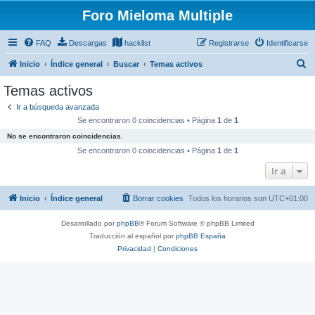
Foro Mieloma Multiple
FAQ
Descargas
hacklist
Registrarse
Identificarse
B
Inicio
Índice general
Buscar
Temas activos
u
Temas activos
s
Ir a búsqueda avanzada
c
Se encontraron 0 coincidencias • Página
1
de
1
a
No se encontraron coincidencias.
r
Se encontraron 0 coincidencias • Página
1
de
1
Ir a
Inicio
Índice general
Borrar cookies
Todos los horarios son
UTC+01:00
Desarrollado por
phpBB
® Forum Software © phpBB Limited
Traducción al español por
phpBB España
Privacidad
|
Condiciones