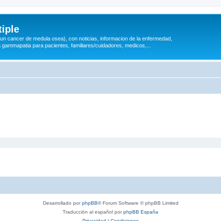
iple
 (un cancer de medula osea), con noticias, informacion de la enfermedad,
a gammapatia para pacientes, familiares/cuidadores, medicos,...
Desarrollado por
phpBB
® Forum Software © phpBB Limited
Traducción al español por
phpBB España
Privacidad
|
Condiciones