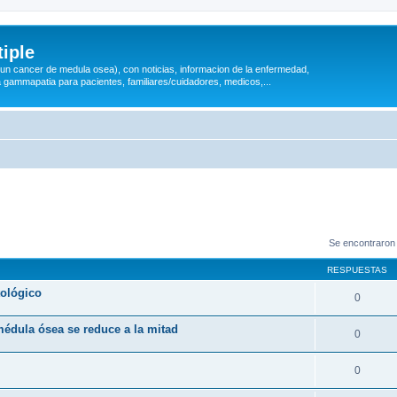
iple
 (un cancer de medula osea), con noticias, informacion de la enfermedad,
a gammapatia para pacientes, familiares/cuidadores, medicos,...
Se encontraron
RESPUESTAS
tológico
0
médula ósea se reduce a la mitad
0
0