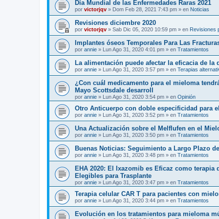
Día Mundial de las Enfermedades Raras 2021
por
victorjqv
»
Dom Feb 28, 2021 7:43 pm
» en
Noticias
Revisiones diciembre 2020
por
victorjqv
»
Sab Dic 05, 2020 10:59 pm
» en
Revisiones 
Implantes óseos Temporales Para Las Fractura
por
annie
»
Lun Ago 31, 2020 4:01 pm
» en
Tratamientos
La alimentación puede afectar la eficacia de la
por
annie
»
Lun Ago 31, 2020 3:57 pm
» en
Terapias alternat
¿Con cuál medicamento para el mieloma tendrá 
Mayo Scottsdale desarroll
por
annie
»
Lun Ago 31, 2020 3:54 pm
» en
Opinión
Otro Anticuerpo con doble especificidad para e
por
annie
»
Lun Ago 31, 2020 3:52 pm
» en
Tratamientos
Una Actualización sobre el Melflufen en el Mie
por
annie
»
Lun Ago 31, 2020 3:50 pm
» en
Tratamientos
Buenas Noticias: Seguimiento a Largo Plazo de
por
annie
»
Lun Ago 31, 2020 3:48 pm
» en
Tratamientos
EHA 2020: El Ixazomib es Eficaz como terapia
Elegibles para Trasplante
por
annie
»
Lun Ago 31, 2020 3:47 pm
» en
Tratamientos
Terapia celular CAR T para pacientes con mielo
por
annie
»
Lun Ago 31, 2020 3:44 pm
» en
Tratamientos
Evolución en los tratamientos para mieloma mú