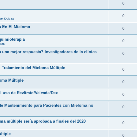
0
0
periódicas
s En El Mieloma
0
 quimioterapia
0
ivas
una mejor respuesta? Investigadores de la clínica
0
l Tratamiento del Mieloma Múltiple
0
loma Múltiple
0
l uso de Revlimid/Velcade/Dex
0
 de Mantenimiento para Pacientes con Mieloma no
0
ma múltiple sería aprobada a finales del 2020
0
ltiple
0