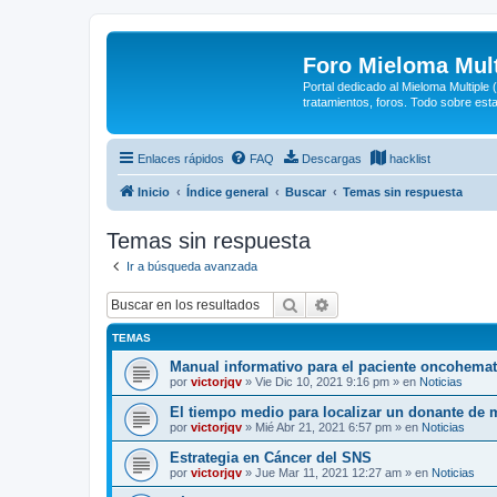
Foro Mieloma Mult
Portal dedicado al Mieloma Multiple
tratamientos, foros. Todo sobre est
Enlaces rápidos
FAQ
Descargas
hacklist
Inicio
Índice general
Buscar
Temas sin respuesta
Temas sin respuesta
Ir a búsqueda avanzada
Buscar
Búsqueda avanzada
TEMAS
Manual informativo para el paciente oncohema
por
victorjqv
»
Vie Dic 10, 2021 9:16 pm
» en
Noticias
El tiempo medio para localizar un donante de 
por
victorjqv
»
Mié Abr 21, 2021 6:57 pm
» en
Noticias
Estrategia en Cáncer del SNS
por
victorjqv
»
Jue Mar 11, 2021 12:27 am
» en
Noticias