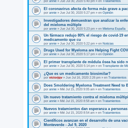
por
annie
»
Jue Jul 30, 2020 5:40 pm
» en
Tratamientos
El coronavirus afecta de forma más grave a p
por
annie
»
Jue Jul 30, 2020 5:27 pm
» en
Opinión
Investigadores demuestran que analizar la enf
del mieloma múltiple
por
annie
»
Jue Jul 30, 2020 5:23 pm
» en
Mieloma España
Un fármaco redujo 80% el riesgo de covid-19 en
medicamento que cu
por
annie
»
Jue Jul 30, 2020 5:22 pm
» en
Noticias
Drugs Used for Myeloma are Helping Fight COV
por
annie
»
Jue Jul 30, 2020 5:17 pm
» en
Opinión
El primer transplante de médula ósea ha sido 
por
annie
»
Jue Jul 30, 2020 5:14 pm
» en
Transplante de M
¿Que es un medicamento biosimilar?
por
victorjqv
»
Jue Jul 16, 2020 2:26 pm
» en
Tratamientos
Does Smoldering Myeloma Treatment Need to 
por
annie
»
Mié Jul 15, 2020 9:05 am
» en
Tratamientos
Un nuevo tratamiento contra el mieloma múltip
por
annie
»
Mié Jul 15, 2020 8:58 am
» en
Tratamientos
Nuevos tratamientos dan esperanza a personas
por
annie
»
Mié Jul 15, 2020 8:54 am
» en
Tratamientos
Científicos avanzan en el desarrollo de una va
Monteverde - Jul 9, 2020