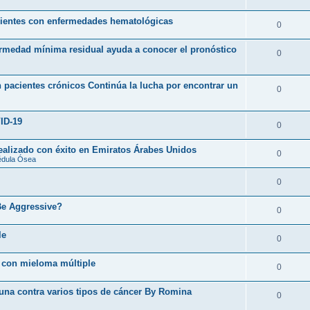
acientes con enfermedades hematológicas
0
ermedad mínima residual ayuda a conocer el pronóstico
0
 pacientes crónicos Continúa la lucha por encontrar un
0
ID-19
0
realizado con éxito en Emiratos Árabes Unidos
0
édula Ósea
0
Be Aggressive?
0
le
0
 con mieloma múltiple
0
cuna contra varios tipos de cáncer By Romina
0