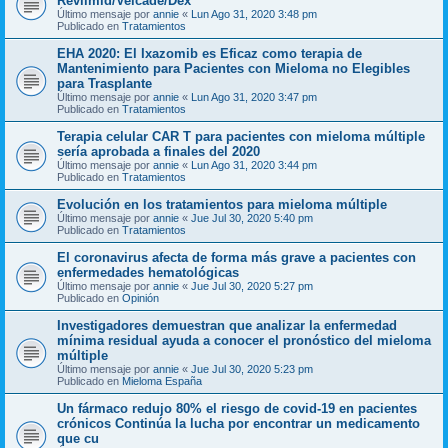
Revlimid/Velcade/Dex
Último mensaje por
annie
«
Lun Ago 31, 2020 3:48 pm
Publicado en
Tratamientos
EHA 2020: El Ixazomib es Eficaz como terapia de
Mantenimiento para Pacientes con Mieloma no Elegibles
para Trasplante
Último mensaje por
annie
«
Lun Ago 31, 2020 3:47 pm
Publicado en
Tratamientos
Terapia celular CAR T para pacientes con mieloma múltiple
sería aprobada a finales del 2020
Último mensaje por
annie
«
Lun Ago 31, 2020 3:44 pm
Publicado en
Tratamientos
Evolución en los tratamientos para mieloma múltiple
Último mensaje por
annie
«
Jue Jul 30, 2020 5:40 pm
Publicado en
Tratamientos
El coronavirus afecta de forma más grave a pacientes con
enfermedades hematológicas
Último mensaje por
annie
«
Jue Jul 30, 2020 5:27 pm
Publicado en
Opinión
Investigadores demuestran que analizar la enfermedad
mínima residual ayuda a conocer el pronóstico del mieloma
múltiple
Último mensaje por
annie
«
Jue Jul 30, 2020 5:23 pm
Publicado en
Mieloma España
Un fármaco redujo 80% el riesgo de covid-19 en pacientes
crónicos Continúa la lucha por encontrar un medicamento
que cu