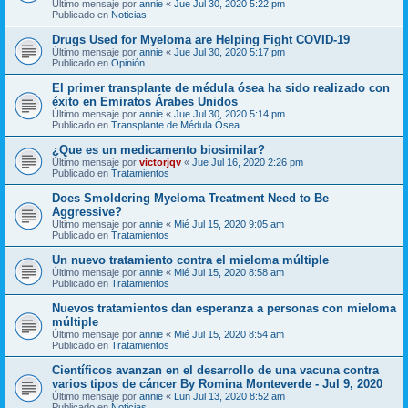
Último mensaje por
annie
«
Jue Jul 30, 2020 5:22 pm
Publicado en
Noticias
Drugs Used for Myeloma are Helping Fight COVID-19
Último mensaje por
annie
«
Jue Jul 30, 2020 5:17 pm
Publicado en
Opinión
El primer transplante de médula ósea ha sido realizado con
éxito en Emiratos Árabes Unidos
Último mensaje por
annie
«
Jue Jul 30, 2020 5:14 pm
Publicado en
Transplante de Médula Ósea
¿Que es un medicamento biosimilar?
Último mensaje por
victorjqv
«
Jue Jul 16, 2020 2:26 pm
Publicado en
Tratamientos
Does Smoldering Myeloma Treatment Need to Be
Aggressive?
Último mensaje por
annie
«
Mié Jul 15, 2020 9:05 am
Publicado en
Tratamientos
Un nuevo tratamiento contra el mieloma múltiple
Último mensaje por
annie
«
Mié Jul 15, 2020 8:58 am
Publicado en
Tratamientos
Nuevos tratamientos dan esperanza a personas con mieloma
múltiple
Último mensaje por
annie
«
Mié Jul 15, 2020 8:54 am
Publicado en
Tratamientos
Científicos avanzan en el desarrollo de una vacuna contra
varios tipos de cáncer By Romina Monteverde - Jul 9, 2020
Último mensaje por
annie
«
Lun Jul 13, 2020 8:52 am
Publicado en
Noticias