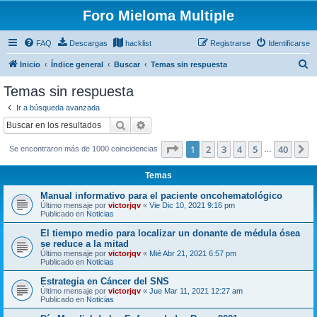
Foro Mieloma Multiple
FAQ
Descargas
hacklist
Registrarse
Identificarse
B
Inicio
Índice general
Buscar
Temas sin respuesta
u
Temas sin respuesta
s
Ir a búsqueda avanzada
c
Buscar
Búsqueda avanzada
a
Página
1
de
40
1
2
3
4
5
40
S
Se encontraron más de 1000 coincidencias
r
…
Temas
Manual informativo para el paciente oncohematológico
Último mensaje por
victorjqv
«
Vie Dic 10, 2021 9:16 pm
Publicado en
Noticias
El tiempo medio para localizar un donante de médula ósea
se reduce a la mitad
Último mensaje por
victorjqv
«
Mié Abr 21, 2021 6:57 pm
Publicado en
Noticias
Estrategia en Cáncer del SNS
Último mensaje por
victorjqv
«
Jue Mar 11, 2021 12:27 am
Publicado en
Noticias