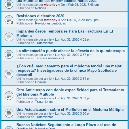
Día Mundial de las Enfermedades Raras 2021
Último mensaje por
victorjqv
«
Dom Feb 28, 2021 7:43 pm
Publicado en
Noticias
Revisiones diciembre 2020
Último mensaje por
victorjqv
«
Sab Dic 05, 2020 10:59 pm
Publicado en
Revisiones periódicas
Implantes óseos Temporales Para Las Fracturas En El
Mieloma
Último mensaje por
annie
«
Lun Ago 31, 2020 4:01 pm
Publicado en
Tratamientos
La alimentación puede afectar la eficacia de la quimioterapia
Último mensaje por
annie
«
Lun Ago 31, 2020 3:57 pm
Publicado en
Terapias alternativas
¿Con cuál medicamento para el mieloma tendrá una mejor
respuesta? Investigadores de la clínica Mayo Scottsdale
desarroll
Último mensaje por
annie
«
Lun Ago 31, 2020 3:54 pm
Publicado en
Opinión
Otro Anticuerpo con doble especificidad para el Tratamiento
del Mieloma Múltiple
Último mensaje por
annie
«
Lun Ago 31, 2020 3:52 pm
Publicado en
Tratamientos
Una Actualización sobre el Melflufen en el Mieloma Múltiple
Último mensaje por
annie
«
Lun Ago 31, 2020 3:50 pm
Publicado en
Tratamientos
Buenas Noticias: Seguimiento a Largo Plazo del uso de