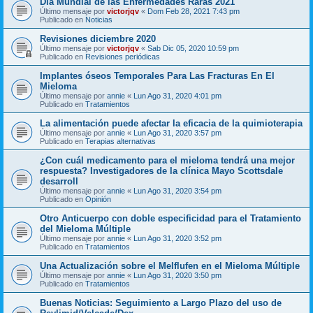
Día Mundial de las Enfermedades Raras 2021
Último mensaje por
victorjqv
«
Dom Feb 28, 2021 7:43 pm
Publicado en
Noticias
Revisiones diciembre 2020
Último mensaje por
victorjqv
«
Sab Dic 05, 2020 10:59 pm
Publicado en
Revisiones periódicas
Implantes óseos Temporales Para Las Fracturas En El
Mieloma
Último mensaje por
annie
«
Lun Ago 31, 2020 4:01 pm
Publicado en
Tratamientos
La alimentación puede afectar la eficacia de la quimioterapia
Último mensaje por
annie
«
Lun Ago 31, 2020 3:57 pm
Publicado en
Terapias alternativas
¿Con cuál medicamento para el mieloma tendrá una mejor
respuesta? Investigadores de la clínica Mayo Scottsdale
desarroll
Último mensaje por
annie
«
Lun Ago 31, 2020 3:54 pm
Publicado en
Opinión
Otro Anticuerpo con doble especificidad para el Tratamiento
del Mieloma Múltiple
Último mensaje por
annie
«
Lun Ago 31, 2020 3:52 pm
Publicado en
Tratamientos
Una Actualización sobre el Melflufen en el Mieloma Múltiple
Último mensaje por
annie
«
Lun Ago 31, 2020 3:50 pm
Publicado en
Tratamientos
Buenas Noticias: Seguimiento a Largo Plazo del uso de