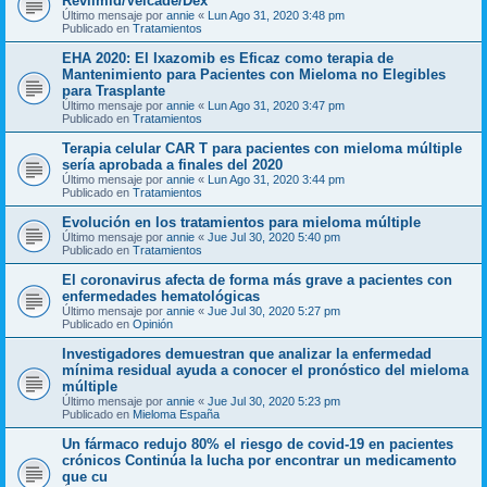
Revlimid/Velcade/Dex
Último mensaje por
annie
«
Lun Ago 31, 2020 3:48 pm
Publicado en
Tratamientos
EHA 2020: El Ixazomib es Eficaz como terapia de
Mantenimiento para Pacientes con Mieloma no Elegibles
para Trasplante
Último mensaje por
annie
«
Lun Ago 31, 2020 3:47 pm
Publicado en
Tratamientos
Terapia celular CAR T para pacientes con mieloma múltiple
sería aprobada a finales del 2020
Último mensaje por
annie
«
Lun Ago 31, 2020 3:44 pm
Publicado en
Tratamientos
Evolución en los tratamientos para mieloma múltiple
Último mensaje por
annie
«
Jue Jul 30, 2020 5:40 pm
Publicado en
Tratamientos
El coronavirus afecta de forma más grave a pacientes con
enfermedades hematológicas
Último mensaje por
annie
«
Jue Jul 30, 2020 5:27 pm
Publicado en
Opinión
Investigadores demuestran que analizar la enfermedad
mínima residual ayuda a conocer el pronóstico del mieloma
múltiple
Último mensaje por
annie
«
Jue Jul 30, 2020 5:23 pm
Publicado en
Mieloma España
Un fármaco redujo 80% el riesgo de covid-19 en pacientes
crónicos Continúa la lucha por encontrar un medicamento
que cu