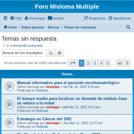
Foro Mieloma Multiple
FAQ
Descargas
hacklist
Registrarse
Identificarse
B
Inicio
Índice general
Buscar
Temas sin respuesta
u
Temas sin respuesta
s
Ir a búsqueda avanzada
c
Buscar
Búsqueda avanzada
a
Página
1
de
40
1
2
3
4
5
40
S
Se encontraron más de 1000 coincidencias
r
…
Temas
Manual informativo para el paciente oncohematológico
Último mensaje por
victorjqv
«
Vie Dic 10, 2021 9:16 pm
Publicado en
Noticias
El tiempo medio para localizar un donante de médula ósea
se reduce a la mitad
Último mensaje por
victorjqv
«
Mié Abr 21, 2021 6:57 pm
Publicado en
Noticias
Estrategia en Cáncer del SNS
Último mensaje por
victorjqv
«
Jue Mar 11, 2021 12:27 am
Publicado en
Noticias