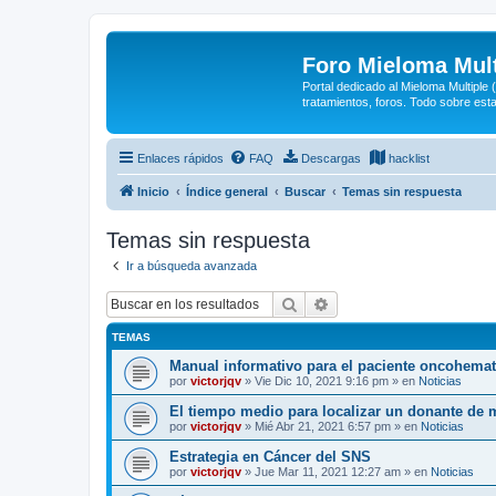
Foro Mieloma Mult
Portal dedicado al Mieloma Multiple
tratamientos, foros. Todo sobre est
Enlaces rápidos
FAQ
Descargas
hacklist
Inicio
Índice general
Buscar
Temas sin respuesta
Temas sin respuesta
Ir a búsqueda avanzada
Buscar
Búsqueda avanzada
TEMAS
Manual informativo para el paciente oncohema
por
victorjqv
»
Vie Dic 10, 2021 9:16 pm
» en
Noticias
El tiempo medio para localizar un donante de 
por
victorjqv
»
Mié Abr 21, 2021 6:57 pm
» en
Noticias
Estrategia en Cáncer del SNS
por
victorjqv
»
Jue Mar 11, 2021 12:27 am
» en
Noticias