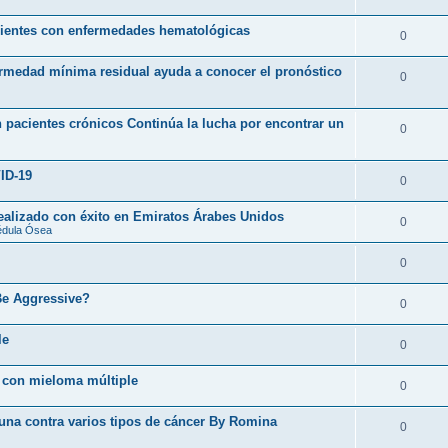
acientes con enfermedades hematológicas
0
ermedad mínima residual ayuda a conocer el pronóstico
0
 pacientes crónicos Continúa la lucha por encontrar un
0
ID-19
0
realizado con éxito en Emiratos Árabes Unidos
0
édula Ósea
0
Be Aggressive?
0
le
0
 con mieloma múltiple
0
cuna contra varios tipos de cáncer By Romina
0