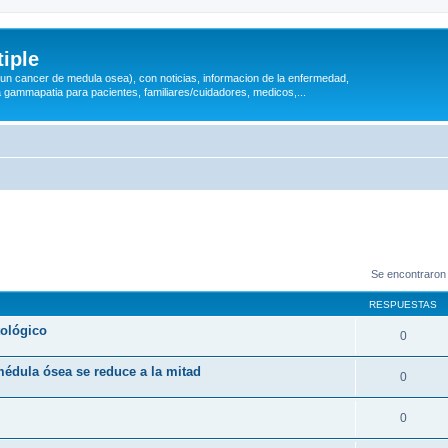
iple
 (un cancer de medula osea), con noticias, informacion de la enfermedad,
a gammapatia para pacientes, familiares/cuidadores, medicos,...
Se encontraron
RESPUESTAS
tológico
0
médula ósea se reduce a la mitad
0
0