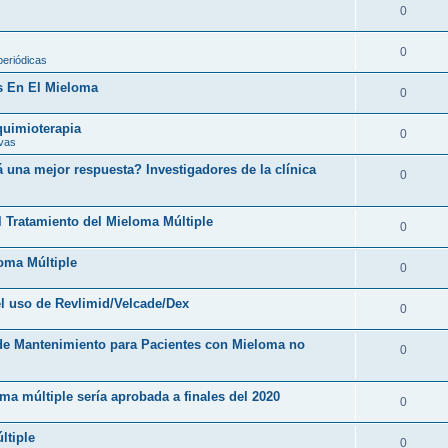
0
0
periódicas
s En El Mieloma
0
 quimioterapia
0
ivas
una mejor respuesta? Investigadores de la clínica
0
l Tratamiento del Mieloma Múltiple
0
loma Múltiple
0
l uso de Revlimid/Velcade/Dex
0
 de Mantenimiento para Pacientes con Mieloma no
0
ma múltiple sería aprobada a finales del 2020
0
ltiple
0