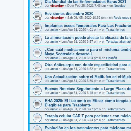
Día Mundial de las Enfermedades Raras 2021
por
victorjqv
»
Dom Feb 28, 2021 7:43 pm
» en
Noticias
Revisiones diciembre 2020
por
victorjqv
»
Sab Dic 05, 2020 10:59 pm
» en
Revisiones 
Implantes óseos Temporales Para Las Fractura
por
annie
»
Lun Ago 31, 2020 4:01 pm
» en
Tratamientos
La alimentación puede afectar la eficacia de la
por
annie
»
Lun Ago 31, 2020 3:57 pm
» en
Terapias alternat
¿Con cuál medicamento para el mieloma tendrá 
Mayo Scottsdale desarroll
por
annie
»
Lun Ago 31, 2020 3:54 pm
» en
Opinión
Otro Anticuerpo con doble especificidad para e
por
annie
»
Lun Ago 31, 2020 3:52 pm
» en
Tratamientos
Una Actualización sobre el Melflufen en el Mie
por
annie
»
Lun Ago 31, 2020 3:50 pm
» en
Tratamientos
Buenas Noticias: Seguimiento a Largo Plazo de
por
annie
»
Lun Ago 31, 2020 3:48 pm
» en
Tratamientos
EHA 2020: El Ixazomib es Eficaz como terapia
Elegibles para Trasplante
por
annie
»
Lun Ago 31, 2020 3:47 pm
» en
Tratamientos
Terapia celular CAR T para pacientes con mielo
por
annie
»
Lun Ago 31, 2020 3:44 pm
» en
Tratamientos
Evolución en los tratamientos para mieloma mú