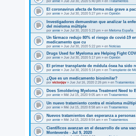
por
annie
»
Jue Jul 30, 2020 5:40 pm
» en
Tratamientos
El coronavirus afecta de forma más grave a p
por
annie
»
Jue Jul 30, 2020 5:27 pm
» en
Opinión
Investigadores demuestran que analizar la enf
del mieloma múltiple
por
annie
»
Jue Jul 30, 2020 5:23 pm
» en
Mieloma España
Un fármaco redujo 80% el riesgo de covid-19 en
medicamento que cu
por
annie
»
Jue Jul 30, 2020 5:22 pm
» en
Noticias
Drugs Used for Myeloma are Helping Fight COV
por
annie
»
Jue Jul 30, 2020 5:17 pm
» en
Opinión
El primer transplante de médula ósea ha sido 
por
annie
»
Jue Jul 30, 2020 5:14 pm
» en
Transplante de M
¿Que es un medicamento biosimilar?
por
victorjqv
»
Jue Jul 16, 2020 2:26 pm
» en
Tratamientos
Does Smoldering Myeloma Treatment Need to 
por
annie
»
Mié Jul 15, 2020 9:05 am
» en
Tratamientos
Un nuevo tratamiento contra el mieloma múltip
por
annie
»
Mié Jul 15, 2020 8:58 am
» en
Tratamientos
Nuevos tratamientos dan esperanza a personas
por
annie
»
Mié Jul 15, 2020 8:54 am
» en
Tratamientos
Científicos avanzan en el desarrollo de una va
Monteverde - Jul 9, 2020