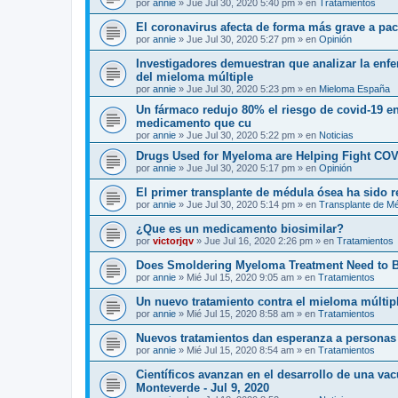
por
annie
»
Jue Jul 30, 2020 5:40 pm
» en
Tratamientos
El coronavirus afecta de forma más grave a p
por
annie
»
Jue Jul 30, 2020 5:27 pm
» en
Opinión
Investigadores demuestran que analizar la enf
del mieloma múltiple
por
annie
»
Jue Jul 30, 2020 5:23 pm
» en
Mieloma España
Un fármaco redujo 80% el riesgo de covid-19 en
medicamento que cu
por
annie
»
Jue Jul 30, 2020 5:22 pm
» en
Noticias
Drugs Used for Myeloma are Helping Fight COV
por
annie
»
Jue Jul 30, 2020 5:17 pm
» en
Opinión
El primer transplante de médula ósea ha sido 
por
annie
»
Jue Jul 30, 2020 5:14 pm
» en
Transplante de M
¿Que es un medicamento biosimilar?
por
victorjqv
»
Jue Jul 16, 2020 2:26 pm
» en
Tratamientos
Does Smoldering Myeloma Treatment Need to 
por
annie
»
Mié Jul 15, 2020 9:05 am
» en
Tratamientos
Un nuevo tratamiento contra el mieloma múltip
por
annie
»
Mié Jul 15, 2020 8:58 am
» en
Tratamientos
Nuevos tratamientos dan esperanza a personas
por
annie
»
Mié Jul 15, 2020 8:54 am
» en
Tratamientos
Científicos avanzan en el desarrollo de una va
Monteverde - Jul 9, 2020