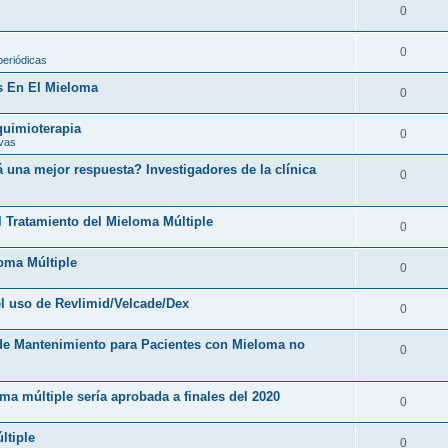
0
0
periódicas
s En El Mieloma
0
 quimioterapia
0
ivas
una mejor respuesta? Investigadores de la clínica
0
l Tratamiento del Mieloma Múltiple
0
loma Múltiple
0
l uso de Revlimid/Velcade/Dex
0
 de Mantenimiento para Pacientes con Mieloma no
0
ma múltiple sería aprobada a finales del 2020
0
ltiple
0