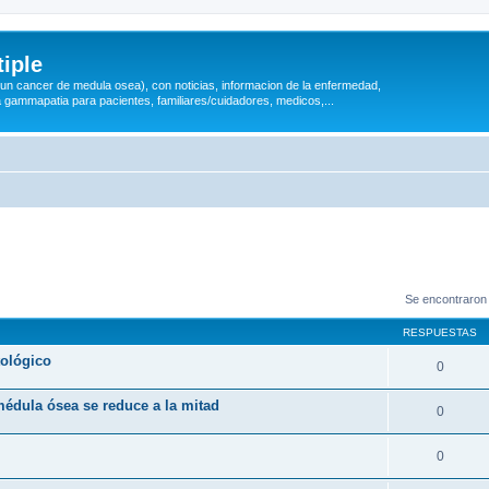
iple
 (un cancer de medula osea), con noticias, informacion de la enfermedad,
a gammapatia para pacientes, familiares/cuidadores, medicos,...
Se encontraron
RESPUESTAS
tológico
0
médula ósea se reduce a la mitad
0
0