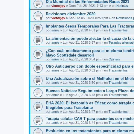
Día Mundial de las Enfermedades Raras 2021
por
victorjqv
»
Dom Feb 28, 2021 7:43 pm
» en
Noticias
Revisiones diciembre 2020
por
victorjqv
»
Sab Dic 05, 2020 10:59 pm
» en
Revisiones 
Implantes óseos Temporales Para Las Fractura
por
annie
»
Lun Ago 31, 2020 4:01 pm
» en
Tratamientos
La alimentación puede afectar la eficacia de la
por
annie
»
Lun Ago 31, 2020 3:57 pm
» en
Terapias alternat
¿Con cuál medicamento para el mieloma tendrá 
Mayo Scottsdale desarroll
por
annie
»
Lun Ago 31, 2020 3:54 pm
» en
Opinión
Otro Anticuerpo con doble especificidad para e
por
annie
»
Lun Ago 31, 2020 3:52 pm
» en
Tratamientos
Una Actualización sobre el Melflufen en el Mie
por
annie
»
Lun Ago 31, 2020 3:50 pm
» en
Tratamientos
Buenas Noticias: Seguimiento a Largo Plazo de
por
annie
»
Lun Ago 31, 2020 3:48 pm
» en
Tratamientos
EHA 2020: El Ixazomib es Eficaz como terapia
Elegibles para Trasplante
por
annie
»
Lun Ago 31, 2020 3:47 pm
» en
Tratamientos
Terapia celular CAR T para pacientes con mielo
por
annie
»
Lun Ago 31, 2020 3:44 pm
» en
Tratamientos
Evolución en los tratamientos para mieloma mú