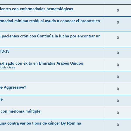
acientes con enfermedades hematológicas
0
ermedad mínima residual ayuda a conocer el pronóstico
0
 pacientes crónicos Continúa la lucha por encontrar un
0
ID-19
0
realizado con éxito en Emiratos Árabes Unidos
0
édula Ósea
0
Be Aggressive?
0
le
0
 con mieloma múltiple
0
cuna contra varios tipos de cáncer By Romina
0