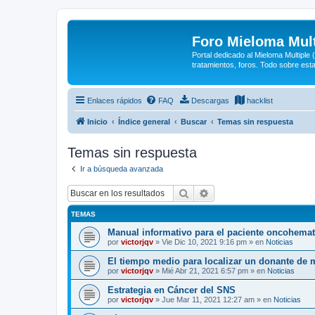
Foro Mieloma Mult
Portal dedicado al Mieloma Multiple
tratamientos, foros. Todo sobre est
Enlaces rápidos
FAQ
Descargas
hacklist
Inicio
Índice general
Buscar
Temas sin respuesta
Temas sin respuesta
Ir a búsqueda avanzada
Buscar
Búsqueda avanzada
TEMAS
Manual informativo para el paciente oncohema
por
victorjqv
»
Vie Dic 10, 2021 9:16 pm
» en
Noticias
El tiempo medio para localizar un donante de 
por
victorjqv
»
Mié Abr 21, 2021 6:57 pm
» en
Noticias
Estrategia en Cáncer del SNS
por
victorjqv
»
Jue Mar 11, 2021 12:27 am
» en
Noticias