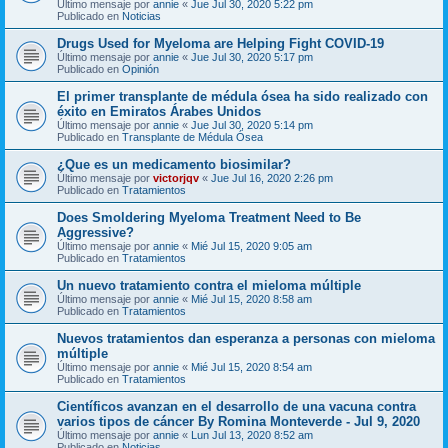
Último mensaje por
annie
«
Jue Jul 30, 2020 5:22 pm
Publicado en
Noticias
Drugs Used for Myeloma are Helping Fight COVID-19
Último mensaje por
annie
«
Jue Jul 30, 2020 5:17 pm
Publicado en
Opinión
El primer transplante de médula ósea ha sido realizado con
éxito en Emiratos Árabes Unidos
Último mensaje por
annie
«
Jue Jul 30, 2020 5:14 pm
Publicado en
Transplante de Médula Ósea
¿Que es un medicamento biosimilar?
Último mensaje por
victorjqv
«
Jue Jul 16, 2020 2:26 pm
Publicado en
Tratamientos
Does Smoldering Myeloma Treatment Need to Be
Aggressive?
Último mensaje por
annie
«
Mié Jul 15, 2020 9:05 am
Publicado en
Tratamientos
Un nuevo tratamiento contra el mieloma múltiple
Último mensaje por
annie
«
Mié Jul 15, 2020 8:58 am
Publicado en
Tratamientos
Nuevos tratamientos dan esperanza a personas con mieloma
múltiple
Último mensaje por
annie
«
Mié Jul 15, 2020 8:54 am
Publicado en
Tratamientos
Científicos avanzan en el desarrollo de una vacuna contra
varios tipos de cáncer By Romina Monteverde - Jul 9, 2020
Último mensaje por
annie
«
Lun Jul 13, 2020 8:52 am
Publicado en
Noticias