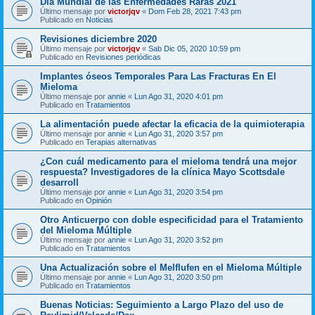
Día Mundial de las Enfermedades Raras 2021
Último mensaje por
victorjqv
«
Dom Feb 28, 2021 7:43 pm
Publicado en
Noticias
Revisiones diciembre 2020
Último mensaje por
victorjqv
«
Sab Dic 05, 2020 10:59 pm
Publicado en
Revisiones periódicas
Implantes óseos Temporales Para Las Fracturas En El
Mieloma
Último mensaje por
annie
«
Lun Ago 31, 2020 4:01 pm
Publicado en
Tratamientos
La alimentación puede afectar la eficacia de la quimioterapia
Último mensaje por
annie
«
Lun Ago 31, 2020 3:57 pm
Publicado en
Terapias alternativas
¿Con cuál medicamento para el mieloma tendrá una mejor
respuesta? Investigadores de la clínica Mayo Scottsdale
desarroll
Último mensaje por
annie
«
Lun Ago 31, 2020 3:54 pm
Publicado en
Opinión
Otro Anticuerpo con doble especificidad para el Tratamiento
del Mieloma Múltiple
Último mensaje por
annie
«
Lun Ago 31, 2020 3:52 pm
Publicado en
Tratamientos
Una Actualización sobre el Melflufen en el Mieloma Múltiple
Último mensaje por
annie
«
Lun Ago 31, 2020 3:50 pm
Publicado en
Tratamientos
Buenas Noticias: Seguimiento a Largo Plazo del uso de