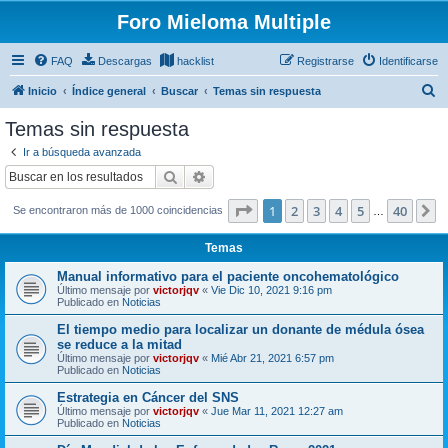
Foro Mieloma Multiple
FAQ
Descargas
hacklist
Registrarse
Identificarse
B
Inicio
Índice general
Buscar
Temas sin respuesta
u
Temas sin respuesta
s
Ir a búsqueda avanzada
c
Buscar
Búsqueda avanzada
a
Página
1
de
40
1
2
3
4
5
40
S
Se encontraron más de 1000 coincidencias
r
…
Temas
Manual informativo para el paciente oncohematológico
Último mensaje por
victorjqv
«
Vie Dic 10, 2021 9:16 pm
Publicado en
Noticias
El tiempo medio para localizar un donante de médula ósea
se reduce a la mitad
Último mensaje por
victorjqv
«
Mié Abr 21, 2021 6:57 pm
Publicado en
Noticias
Estrategia en Cáncer del SNS
Último mensaje por
victorjqv
«
Jue Mar 11, 2021 12:27 am
Publicado en
Noticias