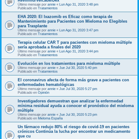
Revlimid/Velcade/Dex
Último mensaje por
annie
«
Lun Ago 31, 2020 3:48 pm
Publicado en
Tratamientos
EHA 2020: El Ixazomib es Eficaz como terapia de
Mantenimiento para Pacientes con Mieloma no Elegibles
para Trasplante
Último mensaje por
annie
«
Lun Ago 31, 2020 3:47 pm
Publicado en
Tratamientos
Terapia celular CAR T para pacientes con mieloma múltiple
sería aprobada a finales del 2020
Último mensaje por
annie
«
Lun Ago 31, 2020 3:44 pm
Publicado en
Tratamientos
Evolución en los tratamientos para mieloma múltiple
Último mensaje por
annie
«
Jue Jul 30, 2020 5:40 pm
Publicado en
Tratamientos
El coronavirus afecta de forma más grave a pacientes con
enfermedades hematológicas
Último mensaje por
annie
«
Jue Jul 30, 2020 5:27 pm
Publicado en
Opinión
Investigadores demuestran que analizar la enfermedad
mínima residual ayuda a conocer el pronóstico del mieloma
múltiple
Último mensaje por
annie
«
Jue Jul 30, 2020 5:23 pm
Publicado en
Mieloma España
Un fármaco redujo 80% el riesgo de covid-19 en pacientes
crónicos Continúa la lucha por encontrar un medicamento
que cu