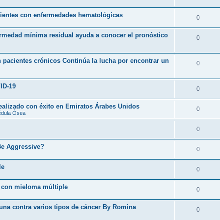
acientes con enfermedades hematológicas
0
ermedad mínima residual ayuda a conocer el pronóstico
0
 pacientes crónicos Continúa la lucha por encontrar un
0
ID-19
0
realizado con éxito en Emiratos Árabes Unidos
0
édula Ósea
0
Be Aggressive?
0
le
0
 con mieloma múltiple
0
cuna contra varios tipos de cáncer By Romina
0