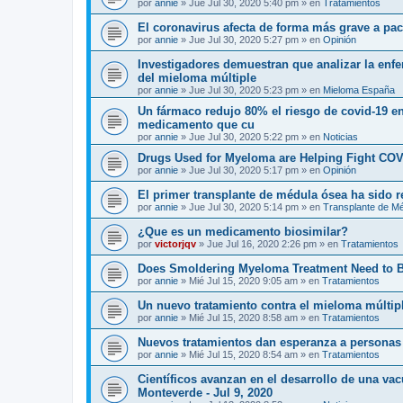
por
annie
»
Jue Jul 30, 2020 5:40 pm
» en
Tratamientos
El coronavirus afecta de forma más grave a p
por
annie
»
Jue Jul 30, 2020 5:27 pm
» en
Opinión
Investigadores demuestran que analizar la enf
del mieloma múltiple
por
annie
»
Jue Jul 30, 2020 5:23 pm
» en
Mieloma España
Un fármaco redujo 80% el riesgo de covid-19 en
medicamento que cu
por
annie
»
Jue Jul 30, 2020 5:22 pm
» en
Noticias
Drugs Used for Myeloma are Helping Fight COV
por
annie
»
Jue Jul 30, 2020 5:17 pm
» en
Opinión
El primer transplante de médula ósea ha sido 
por
annie
»
Jue Jul 30, 2020 5:14 pm
» en
Transplante de M
¿Que es un medicamento biosimilar?
por
victorjqv
»
Jue Jul 16, 2020 2:26 pm
» en
Tratamientos
Does Smoldering Myeloma Treatment Need to 
por
annie
»
Mié Jul 15, 2020 9:05 am
» en
Tratamientos
Un nuevo tratamiento contra el mieloma múltip
por
annie
»
Mié Jul 15, 2020 8:58 am
» en
Tratamientos
Nuevos tratamientos dan esperanza a personas
por
annie
»
Mié Jul 15, 2020 8:54 am
» en
Tratamientos
Científicos avanzan en el desarrollo de una va
Monteverde - Jul 9, 2020