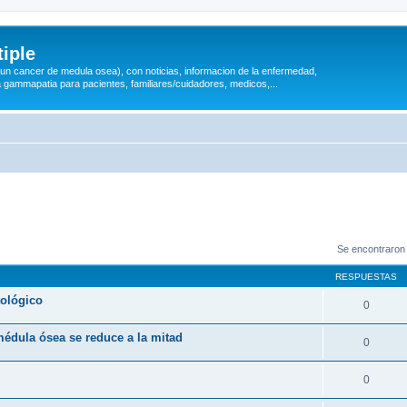
iple
 (un cancer de medula osea), con noticias, informacion de la enfermedad,
a gammapatia para pacientes, familiares/cuidadores, medicos,...
Se encontraron
RESPUESTAS
tológico
0
médula ósea se reduce a la mitad
0
0