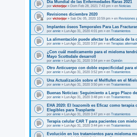
Día Mundial de las Enfermedades Raras 2021
por
victorjqv
»
Dom Feb 28, 2021 7:43 pm
» en
Noticias
Revisiones diciembre 2020
por
victorjqv
»
Sab Dic 05, 2020 10:59 pm
» en
Revisiones 
Implantes óseos Temporales Para Las Fractura
por
annie
»
Lun Ago 31, 2020 4:01 pm
» en
Tratamientos
La alimentación puede afectar la eficacia de la
por
annie
»
Lun Ago 31, 2020 3:57 pm
» en
Terapias alternat
¿Con cuál medicamento para el mieloma tendrá 
Mayo Scottsdale desarroll
por
annie
»
Lun Ago 31, 2020 3:54 pm
» en
Opinión
Otro Anticuerpo con doble especificidad para e
por
annie
»
Lun Ago 31, 2020 3:52 pm
» en
Tratamientos
Una Actualización sobre el Melflufen en el Mie
por
annie
»
Lun Ago 31, 2020 3:50 pm
» en
Tratamientos
Buenas Noticias: Seguimiento a Largo Plazo de
por
annie
»
Lun Ago 31, 2020 3:48 pm
» en
Tratamientos
EHA 2020: El Ixazomib es Eficaz como terapia
Elegibles para Trasplante
por
annie
»
Lun Ago 31, 2020 3:47 pm
» en
Tratamientos
Terapia celular CAR T para pacientes con mielo
por
annie
»
Lun Ago 31, 2020 3:44 pm
» en
Tratamientos
Evolución en los tratamientos para mieloma mú