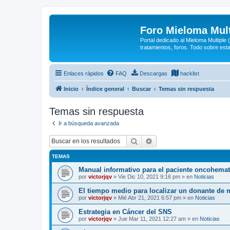
Foro Mieloma Mult
Portal dedicado al Mieloma Multiple
tratamientos, foros. Todo sobre est
Enlaces rápidos
FAQ
Descargas
hacklist
Inicio
Índice general
Buscar
Temas sin respuesta
Temas sin respuesta
Ir a búsqueda avanzada
Buscar
Búsqueda avanzada
TEMAS
Manual informativo para el paciente oncohema
por
victorjqv
»
Vie Dic 10, 2021 9:16 pm
» en
Noticias
El tiempo medio para localizar un donante de 
por
victorjqv
»
Mié Abr 21, 2021 6:57 pm
» en
Noticias
Estrategia en Cáncer del SNS
por
victorjqv
»
Jue Mar 11, 2021 12:27 am
» en
Noticias