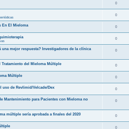
0
0
periódicas
s En El Mieloma
0
 quimioterapia
0
ivas
una mejor respuesta? Investigadores de la clínica
0
l Tratamiento del Mieloma Múltiple
0
loma Múltiple
0
l uso de Revlimid/Velcade/Dex
0
 de Mantenimiento para Pacientes con Mieloma no
0
ma múltiple sería aprobada a finales del 2020
0
ltiple
0