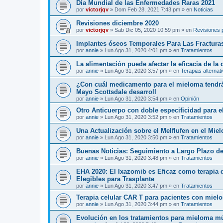
Día Mundial de las Enfermedades Raras 2021
por
victorjqv
»
Dom Feb 28, 2021 7:43 pm
» en
Noticias
Revisiones diciembre 2020
por
victorjqv
»
Sab Dic 05, 2020 10:59 pm
» en
Revisiones 
Implantes óseos Temporales Para Las Fractura
por
annie
»
Lun Ago 31, 2020 4:01 pm
» en
Tratamientos
La alimentación puede afectar la eficacia de la
por
annie
»
Lun Ago 31, 2020 3:57 pm
» en
Terapias alternat
¿Con cuál medicamento para el mieloma tendrá 
Mayo Scottsdale desarroll
por
annie
»
Lun Ago 31, 2020 3:54 pm
» en
Opinión
Otro Anticuerpo con doble especificidad para e
por
annie
»
Lun Ago 31, 2020 3:52 pm
» en
Tratamientos
Una Actualización sobre el Melflufen en el Mie
por
annie
»
Lun Ago 31, 2020 3:50 pm
» en
Tratamientos
Buenas Noticias: Seguimiento a Largo Plazo de
por
annie
»
Lun Ago 31, 2020 3:48 pm
» en
Tratamientos
EHA 2020: El Ixazomib es Eficaz como terapia
Elegibles para Trasplante
por
annie
»
Lun Ago 31, 2020 3:47 pm
» en
Tratamientos
Terapia celular CAR T para pacientes con mielo
por
annie
»
Lun Ago 31, 2020 3:44 pm
» en
Tratamientos
Evolución en los tratamientos para mieloma mú