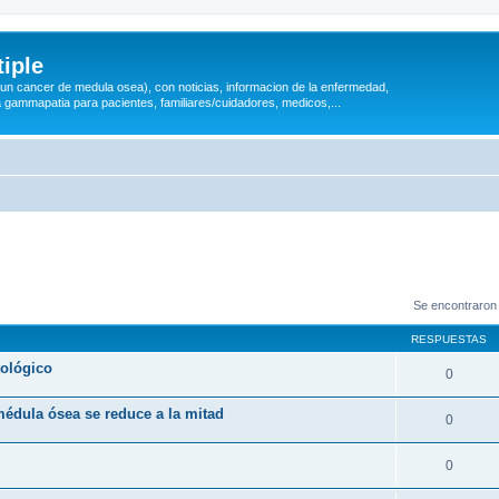
iple
 (un cancer de medula osea), con noticias, informacion de la enfermedad,
a gammapatia para pacientes, familiares/cuidadores, medicos,...
Se encontraron
RESPUESTAS
tológico
0
médula ósea se reduce a la mitad
0
0