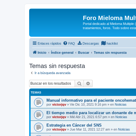
Foro Mieloma Mult
Portal dedicado al Mieloma Multiple
tratamientos, foros. Todo sobre est
Enlaces rápidos
FAQ
Descargas
hacklist
Inicio
Índice general
Buscar
Temas sin respuesta
Temas sin respuesta
Ir a búsqueda avanzada
Buscar
Búsqueda avanzada
TEMAS
Manual informativo para el paciente oncohema
por
victorjqv
»
Vie Dic 10, 2021 9:16 pm
» en
Noticias
El tiempo medio para localizar un donante de 
por
victorjqv
»
Mié Abr 21, 2021 6:57 pm
» en
Noticias
Estrategia en Cáncer del SNS
por
victorjqv
»
Jue Mar 11, 2021 12:27 am
» en
Noticias