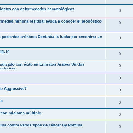
acientes con enfermedades hematológicas
0
ermedad mínima residual ayuda a conocer el pronóstico
0
 pacientes crónicos Continúa la lucha por encontrar un
0
ID-19
0
realizado con éxito en Emiratos Árabes Unidos
0
édula Ósea
0
Be Aggressive?
0
le
0
 con mieloma múltiple
0
cuna contra varios tipos de cáncer By Romina
0