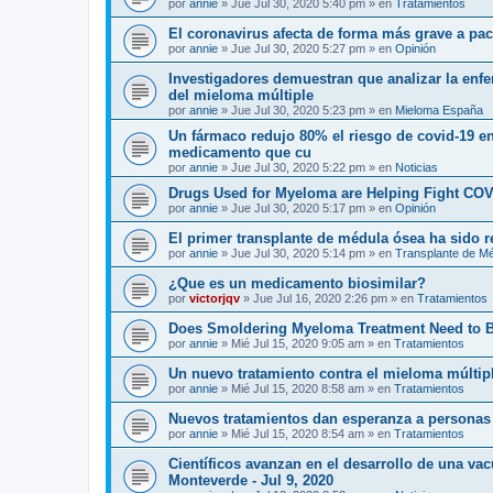
por
annie
»
Jue Jul 30, 2020 5:40 pm
» en
Tratamientos
El coronavirus afecta de forma más grave a p
por
annie
»
Jue Jul 30, 2020 5:27 pm
» en
Opinión
Investigadores demuestran que analizar la enf
del mieloma múltiple
por
annie
»
Jue Jul 30, 2020 5:23 pm
» en
Mieloma España
Un fármaco redujo 80% el riesgo de covid-19 en
medicamento que cu
por
annie
»
Jue Jul 30, 2020 5:22 pm
» en
Noticias
Drugs Used for Myeloma are Helping Fight COV
por
annie
»
Jue Jul 30, 2020 5:17 pm
» en
Opinión
El primer transplante de médula ósea ha sido 
por
annie
»
Jue Jul 30, 2020 5:14 pm
» en
Transplante de M
¿Que es un medicamento biosimilar?
por
victorjqv
»
Jue Jul 16, 2020 2:26 pm
» en
Tratamientos
Does Smoldering Myeloma Treatment Need to 
por
annie
»
Mié Jul 15, 2020 9:05 am
» en
Tratamientos
Un nuevo tratamiento contra el mieloma múltip
por
annie
»
Mié Jul 15, 2020 8:58 am
» en
Tratamientos
Nuevos tratamientos dan esperanza a personas
por
annie
»
Mié Jul 15, 2020 8:54 am
» en
Tratamientos
Científicos avanzan en el desarrollo de una va
Monteverde - Jul 9, 2020