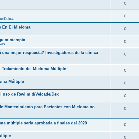
0
0
periódicas
s En El Mieloma
0
 quimioterapia
0
ivas
una mejor respuesta? Investigadores de la clínica
0
l Tratamiento del Mieloma Múltiple
0
loma Múltiple
0
l uso de Revlimid/Velcade/Dex
0
 de Mantenimiento para Pacientes con Mieloma no
0
ma múltiple sería aprobada a finales del 2020
0
ltiple
0