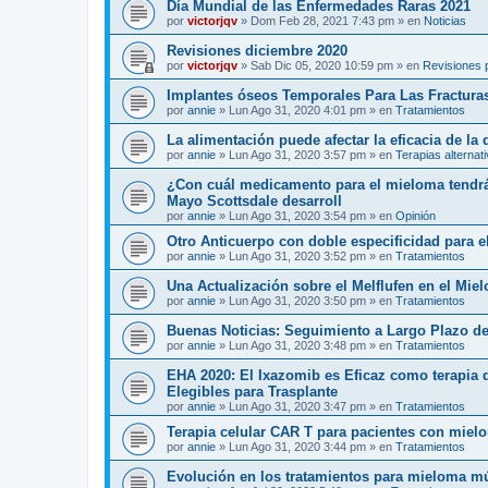
Día Mundial de las Enfermedades Raras 2021
por
victorjqv
»
Dom Feb 28, 2021 7:43 pm
» en
Noticias
Revisiones diciembre 2020
por
victorjqv
»
Sab Dic 05, 2020 10:59 pm
» en
Revisiones 
Implantes óseos Temporales Para Las Fractura
por
annie
»
Lun Ago 31, 2020 4:01 pm
» en
Tratamientos
La alimentación puede afectar la eficacia de la
por
annie
»
Lun Ago 31, 2020 3:57 pm
» en
Terapias alternat
¿Con cuál medicamento para el mieloma tendrá 
Mayo Scottsdale desarroll
por
annie
»
Lun Ago 31, 2020 3:54 pm
» en
Opinión
Otro Anticuerpo con doble especificidad para e
por
annie
»
Lun Ago 31, 2020 3:52 pm
» en
Tratamientos
Una Actualización sobre el Melflufen en el Mie
por
annie
»
Lun Ago 31, 2020 3:50 pm
» en
Tratamientos
Buenas Noticias: Seguimiento a Largo Plazo de
por
annie
»
Lun Ago 31, 2020 3:48 pm
» en
Tratamientos
EHA 2020: El Ixazomib es Eficaz como terapia
Elegibles para Trasplante
por
annie
»
Lun Ago 31, 2020 3:47 pm
» en
Tratamientos
Terapia celular CAR T para pacientes con mielo
por
annie
»
Lun Ago 31, 2020 3:44 pm
» en
Tratamientos
Evolución en los tratamientos para mieloma mú