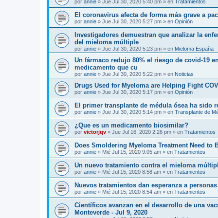
por
annie
»
Jue Jul 30, 2020 5:40 pm
» en
Tratamientos
El coronavirus afecta de forma más grave a p
por
annie
»
Jue Jul 30, 2020 5:27 pm
» en
Opinión
Investigadores demuestran que analizar la enf
del mieloma múltiple
por
annie
»
Jue Jul 30, 2020 5:23 pm
» en
Mieloma España
Un fármaco redujo 80% el riesgo de covid-19 en
medicamento que cu
por
annie
»
Jue Jul 30, 2020 5:22 pm
» en
Noticias
Drugs Used for Myeloma are Helping Fight COV
por
annie
»
Jue Jul 30, 2020 5:17 pm
» en
Opinión
El primer transplante de médula ósea ha sido 
por
annie
»
Jue Jul 30, 2020 5:14 pm
» en
Transplante de M
¿Que es un medicamento biosimilar?
por
victorjqv
»
Jue Jul 16, 2020 2:26 pm
» en
Tratamientos
Does Smoldering Myeloma Treatment Need to 
por
annie
»
Mié Jul 15, 2020 9:05 am
» en
Tratamientos
Un nuevo tratamiento contra el mieloma múltip
por
annie
»
Mié Jul 15, 2020 8:58 am
» en
Tratamientos
Nuevos tratamientos dan esperanza a personas
por
annie
»
Mié Jul 15, 2020 8:54 am
» en
Tratamientos
Científicos avanzan en el desarrollo de una va
Monteverde - Jul 9, 2020