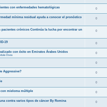
acientes con enfermedades hematológicas
0
ermedad mínima residual ayuda a conocer el pronóstico
0
 pacientes crónicos Continúa la lucha por encontrar un
0
ID-19
0
realizado con éxito en Emiratos Árabes Unidos
0
édula Ósea
0
Be Aggressive?
0
le
0
 con mieloma múltiple
0
cuna contra varios tipos de cáncer By Romina
0