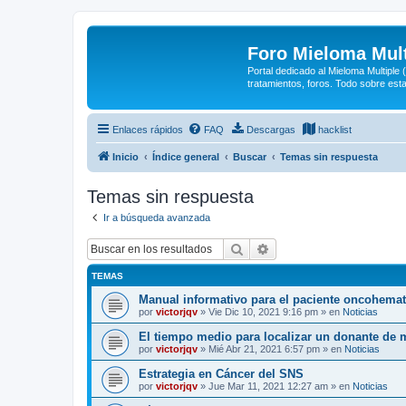
Foro Mieloma Mult
Portal dedicado al Mieloma Multiple
tratamientos, foros. Todo sobre est
Enlaces rápidos
FAQ
Descargas
hacklist
Inicio
Índice general
Buscar
Temas sin respuesta
Temas sin respuesta
Ir a búsqueda avanzada
Buscar
Búsqueda avanzada
TEMAS
Manual informativo para el paciente oncohema
por
victorjqv
»
Vie Dic 10, 2021 9:16 pm
» en
Noticias
El tiempo medio para localizar un donante de 
por
victorjqv
»
Mié Abr 21, 2021 6:57 pm
» en
Noticias
Estrategia en Cáncer del SNS
por
victorjqv
»
Jue Mar 11, 2021 12:27 am
» en
Noticias