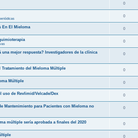
0
0
periódicas
s En El Mieloma
0
 quimioterapia
0
ivas
una mejor respuesta? Investigadores de la clínica
0
l Tratamiento del Mieloma Múltiple
0
loma Múltiple
0
l uso de Revlimid/Velcade/Dex
0
 de Mantenimiento para Pacientes con Mieloma no
0
ma múltiple sería aprobada a finales del 2020
0
ltiple
0