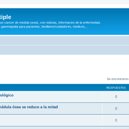
iple
 (un cancer de medula osea), con noticias, informacion de la enfermedad,
a gammapatia para pacientes, familiares/cuidadores, medicos,...
Se encontraron
RESPUESTAS
tológico
0
médula ósea se reduce a la mitad
0
0