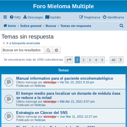
Foro Mieloma Multiple
FAQ
Descargas
hacklist
Registrarse
Identificarse
B
Inicio
Índice general
Buscar
Temas sin respuesta
u
Temas sin respuesta
s
Ir a búsqueda avanzada
c
Buscar
Búsqueda avanzada
a
Página
1
de
40
1
2
3
4
5
40
S
Se encontraron más de 1000 coincidencias
r
…
Temas
Manual informativo para el paciente oncohematológico
Último mensaje por
victorjqv
«
Vie Dic 10, 2021 9:16 pm
Publicado en
Noticias
El tiempo medio para localizar un donante de médula ósea
se reduce a la mitad
Último mensaje por
victorjqv
«
Mié Abr 21, 2021 6:57 pm
Publicado en
Noticias
Estrategia en Cáncer del SNS
Último mensaje por
victorjqv
«
Jue Mar 11, 2021 12:27 am
Publicado en
Noticias