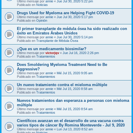
Último mensaje por
annie
«
Jue Jul 30, 2020 5:22 pm
Publicado en
Noticias
Drugs Used for Myeloma are Helping Fight COVID-19
Último mensaje por
annie
«
Jue Jul 30, 2020 5:17 pm
Publicado en
Opinión
El primer transplante de médula ósea ha sido realizado con
éxito en Emiratos Árabes Unidos
Último mensaje por
annie
«
Jue Jul 30, 2020 5:14 pm
Publicado en
Transplante de Médula Ósea
¿Que es un medicamento biosimilar?
Último mensaje por
victorjqv
«
Jue Jul 16, 2020 2:26 pm
Publicado en
Tratamientos
Does Smoldering Myeloma Treatment Need to Be
Aggressive?
Último mensaje por
annie
«
Mié Jul 15, 2020 9:05 am
Publicado en
Tratamientos
Un nuevo tratamiento contra el mieloma múltiple
Último mensaje por
annie
«
Mié Jul 15, 2020 8:58 am
Publicado en
Tratamientos
Nuevos tratamientos dan esperanza a personas con mieloma
múltiple
Último mensaje por
annie
«
Mié Jul 15, 2020 8:54 am
Publicado en
Tratamientos
Científicos avanzan en el desarrollo de una vacuna contra
varios tipos de cáncer By Romina Monteverde - Jul 9, 2020
Último mensaje por
annie
«
Lun Jul 13, 2020 8:52 am
Publicado en
Noticias