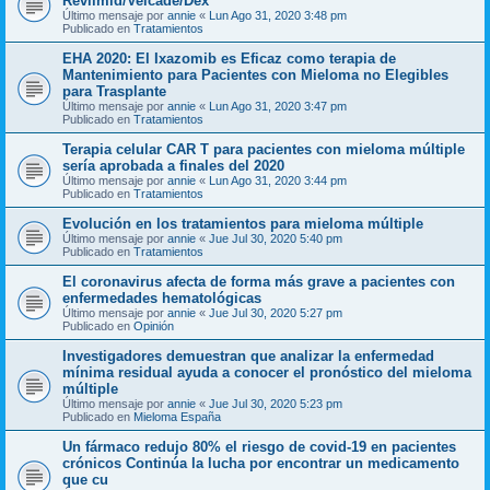
Revlimid/Velcade/Dex
Último mensaje por
annie
«
Lun Ago 31, 2020 3:48 pm
Publicado en
Tratamientos
EHA 2020: El Ixazomib es Eficaz como terapia de
Mantenimiento para Pacientes con Mieloma no Elegibles
para Trasplante
Último mensaje por
annie
«
Lun Ago 31, 2020 3:47 pm
Publicado en
Tratamientos
Terapia celular CAR T para pacientes con mieloma múltiple
sería aprobada a finales del 2020
Último mensaje por
annie
«
Lun Ago 31, 2020 3:44 pm
Publicado en
Tratamientos
Evolución en los tratamientos para mieloma múltiple
Último mensaje por
annie
«
Jue Jul 30, 2020 5:40 pm
Publicado en
Tratamientos
El coronavirus afecta de forma más grave a pacientes con
enfermedades hematológicas
Último mensaje por
annie
«
Jue Jul 30, 2020 5:27 pm
Publicado en
Opinión
Investigadores demuestran que analizar la enfermedad
mínima residual ayuda a conocer el pronóstico del mieloma
múltiple
Último mensaje por
annie
«
Jue Jul 30, 2020 5:23 pm
Publicado en
Mieloma España
Un fármaco redujo 80% el riesgo de covid-19 en pacientes
crónicos Continúa la lucha por encontrar un medicamento
que cu