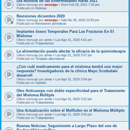
Día Mundial de las Enfermedades Raras 2021
Último mensaje por
victorjqv
«
Dom Feb 28, 2021 7:43 pm
Publicado en
Noticias
Revisiones diciembre 2020
Último mensaje por
victorjqv
«
Sab Dic 05, 2020 10:59 pm
Publicado en
Revisiones periódicas
Implantes óseos Temporales Para Las Fracturas En El
Mieloma
Último mensaje por
annie
«
Lun Ago 31, 2020 4:01 pm
Publicado en
Tratamientos
La alimentación puede afectar la eficacia de la quimioterapia
Último mensaje por
annie
«
Lun Ago 31, 2020 3:57 pm
Publicado en
Terapias alternativas
¿Con cuál medicamento para el mieloma tendrá una mejor
respuesta? Investigadores de la clínica Mayo Scottsdale
desarroll
Último mensaje por
annie
«
Lun Ago 31, 2020 3:54 pm
Publicado en
Opinión
Otro Anticuerpo con doble especificidad para el Tratamiento
del Mieloma Múltiple
Último mensaje por
annie
«
Lun Ago 31, 2020 3:52 pm
Publicado en
Tratamientos
Una Actualización sobre el Melflufen en el Mieloma Múltiple
Último mensaje por
annie
«
Lun Ago 31, 2020 3:50 pm
Publicado en
Tratamientos
Buenas Noticias: Seguimiento a Largo Plazo del uso de