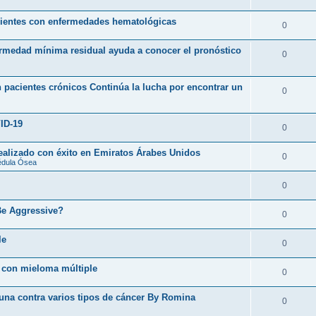
acientes con enfermedades hematológicas
0
ermedad mínima residual ayuda a conocer el pronóstico
0
 pacientes crónicos Continúa la lucha por encontrar un
0
ID-19
0
realizado con éxito en Emiratos Árabes Unidos
0
édula Ósea
0
Be Aggressive?
0
le
0
 con mieloma múltiple
0
cuna contra varios tipos de cáncer By Romina
0