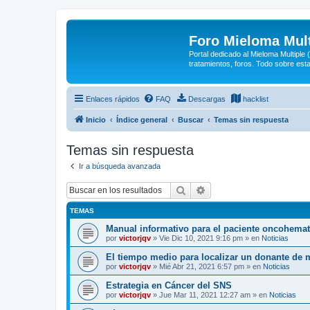
Foro Mieloma Mult
Portal dedicado al Mieloma Multiple
tratamientos, foros. Todo sobre est
Enlaces rápidos
FAQ
Descargas
hacklist
Inicio
Índice general
Buscar
Temas sin respuesta
Temas sin respuesta
Ir a búsqueda avanzada
Buscar
Búsqueda avanzada
TEMAS
Manual informativo para el paciente oncohema
por
victorjqv
»
Vie Dic 10, 2021 9:16 pm
» en
Noticias
El tiempo medio para localizar un donante de 
por
victorjqv
»
Mié Abr 21, 2021 6:57 pm
» en
Noticias
Estrategia en Cáncer del SNS
por
victorjqv
»
Jue Mar 11, 2021 12:27 am
» en
Noticias