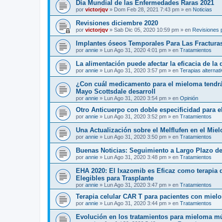
Día Mundial de las Enfermedades Raras 2021
por
victorjqv
»
Dom Feb 28, 2021 7:43 pm
» en
Noticias
Revisiones diciembre 2020
por
victorjqv
»
Sab Dic 05, 2020 10:59 pm
» en
Revisiones 
Implantes óseos Temporales Para Las Fractura
por
annie
»
Lun Ago 31, 2020 4:01 pm
» en
Tratamientos
La alimentación puede afectar la eficacia de la
por
annie
»
Lun Ago 31, 2020 3:57 pm
» en
Terapias alternat
¿Con cuál medicamento para el mieloma tendrá 
Mayo Scottsdale desarroll
por
annie
»
Lun Ago 31, 2020 3:54 pm
» en
Opinión
Otro Anticuerpo con doble especificidad para e
por
annie
»
Lun Ago 31, 2020 3:52 pm
» en
Tratamientos
Una Actualización sobre el Melflufen en el Mie
por
annie
»
Lun Ago 31, 2020 3:50 pm
» en
Tratamientos
Buenas Noticias: Seguimiento a Largo Plazo de
por
annie
»
Lun Ago 31, 2020 3:48 pm
» en
Tratamientos
EHA 2020: El Ixazomib es Eficaz como terapia
Elegibles para Trasplante
por
annie
»
Lun Ago 31, 2020 3:47 pm
» en
Tratamientos
Terapia celular CAR T para pacientes con mielo
por
annie
»
Lun Ago 31, 2020 3:44 pm
» en
Tratamientos
Evolución en los tratamientos para mieloma mú