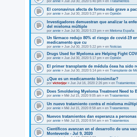
por
annie
»
Jue Jul 30, 2020 5:40 pm
» en
Tratamientos
El coronavirus afecta de forma más grave a p
por
annie
»
Jue Jul 30, 2020 5:27 pm
» en
Opinión
Investigadores demuestran que analizar la enf
del mieloma múltiple
por
annie
»
Jue Jul 30, 2020 5:23 pm
» en
Mieloma España
Un fármaco redujo 80% el riesgo de covid-19 en
medicamento que cu
por
annie
»
Jue Jul 30, 2020 5:22 pm
» en
Noticias
Drugs Used for Myeloma are Helping Fight COV
por
annie
»
Jue Jul 30, 2020 5:17 pm
» en
Opinión
El primer transplante de médula ósea ha sido 
por
annie
»
Jue Jul 30, 2020 5:14 pm
» en
Transplante de M
¿Que es un medicamento biosimilar?
por
victorjqv
»
Jue Jul 16, 2020 2:26 pm
» en
Tratamientos
Does Smoldering Myeloma Treatment Need to 
por
annie
»
Mié Jul 15, 2020 9:05 am
» en
Tratamientos
Un nuevo tratamiento contra el mieloma múltip
por
annie
»
Mié Jul 15, 2020 8:58 am
» en
Tratamientos
Nuevos tratamientos dan esperanza a personas
por
annie
»
Mié Jul 15, 2020 8:54 am
» en
Tratamientos
Científicos avanzan en el desarrollo de una va
Monteverde - Jul 9, 2020