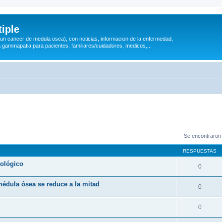
iple
 (un cancer de medula osea), con noticias, informacion de la enfermedad,
a gammapatia para pacientes, familiares/cuidadores, medicos,...
Se encontraron
RESPUESTAS
tológico
0
médula ósea se reduce a la mitad
0
0