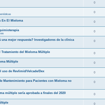
0
0
periódicas
s En El Mieloma
0
 quimioterapia
0
ivas
una mejor respuesta? Investigadores de la clínica
0
l Tratamiento del Mieloma Múltiple
0
loma Múltiple
0
l uso de Revlimid/Velcade/Dex
0
 de Mantenimiento para Pacientes con Mieloma no
0
ma múltiple sería aprobada a finales del 2020
0
ltiple
0