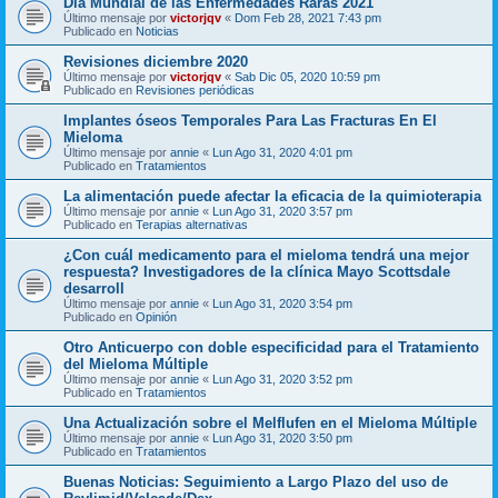
Día Mundial de las Enfermedades Raras 2021
Último mensaje por
victorjqv
«
Dom Feb 28, 2021 7:43 pm
Publicado en
Noticias
Revisiones diciembre 2020
Último mensaje por
victorjqv
«
Sab Dic 05, 2020 10:59 pm
Publicado en
Revisiones periódicas
Implantes óseos Temporales Para Las Fracturas En El
Mieloma
Último mensaje por
annie
«
Lun Ago 31, 2020 4:01 pm
Publicado en
Tratamientos
La alimentación puede afectar la eficacia de la quimioterapia
Último mensaje por
annie
«
Lun Ago 31, 2020 3:57 pm
Publicado en
Terapias alternativas
¿Con cuál medicamento para el mieloma tendrá una mejor
respuesta? Investigadores de la clínica Mayo Scottsdale
desarroll
Último mensaje por
annie
«
Lun Ago 31, 2020 3:54 pm
Publicado en
Opinión
Otro Anticuerpo con doble especificidad para el Tratamiento
del Mieloma Múltiple
Último mensaje por
annie
«
Lun Ago 31, 2020 3:52 pm
Publicado en
Tratamientos
Una Actualización sobre el Melflufen en el Mieloma Múltiple
Último mensaje por
annie
«
Lun Ago 31, 2020 3:50 pm
Publicado en
Tratamientos
Buenas Noticias: Seguimiento a Largo Plazo del uso de