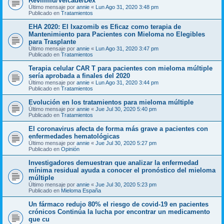
Revlimid/Velcade/Dex
Último mensaje por
annie
«
Lun Ago 31, 2020 3:48 pm
Publicado en
Tratamientos
EHA 2020: El Ixazomib es Eficaz como terapia de
Mantenimiento para Pacientes con Mieloma no Elegibles
para Trasplante
Último mensaje por
annie
«
Lun Ago 31, 2020 3:47 pm
Publicado en
Tratamientos
Terapia celular CAR T para pacientes con mieloma múltiple
sería aprobada a finales del 2020
Último mensaje por
annie
«
Lun Ago 31, 2020 3:44 pm
Publicado en
Tratamientos
Evolución en los tratamientos para mieloma múltiple
Último mensaje por
annie
«
Jue Jul 30, 2020 5:40 pm
Publicado en
Tratamientos
El coronavirus afecta de forma más grave a pacientes con
enfermedades hematológicas
Último mensaje por
annie
«
Jue Jul 30, 2020 5:27 pm
Publicado en
Opinión
Investigadores demuestran que analizar la enfermedad
mínima residual ayuda a conocer el pronóstico del mieloma
múltiple
Último mensaje por
annie
«
Jue Jul 30, 2020 5:23 pm
Publicado en
Mieloma España
Un fármaco redujo 80% el riesgo de covid-19 en pacientes
crónicos Continúa la lucha por encontrar un medicamento
que cu