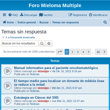
Foro Mieloma Multiple
FAQ
Descargas
hacklist
Registrarse
Identificarse
B
Inicio
Índice general
Buscar
Temas sin respuesta
u
Temas sin respuesta
s
Ir a búsqueda avanzada
c
Buscar
Búsqueda avanzada
a
Página
1
de
40
1
2
3
4
5
40
S
Se encontraron más de 1000 coincidencias
r
…
Temas
Manual informativo para el paciente oncohematológico
Último mensaje por
victorjqv
«
Vie Dic 10, 2021 9:16 pm
Publicado en
Noticias
El tiempo medio para localizar un donante de médula ósea
se reduce a la mitad
Último mensaje por
victorjqv
«
Mié Abr 21, 2021 6:57 pm
Publicado en
Noticias
Estrategia en Cáncer del SNS
Último mensaje por
victorjqv
«
Jue Mar 11, 2021 12:27 am
Publicado en
Noticias