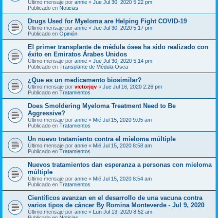
Último mensaje por
annie
«
Jue Jul 30, 2020 5:22 pm
Publicado en
Noticias
Drugs Used for Myeloma are Helping Fight COVID-19
Último mensaje por
annie
«
Jue Jul 30, 2020 5:17 pm
Publicado en
Opinión
El primer transplante de médula ósea ha sido realizado con
éxito en Emiratos Árabes Unidos
Último mensaje por
annie
«
Jue Jul 30, 2020 5:14 pm
Publicado en
Transplante de Médula Ósea
¿Que es un medicamento biosimilar?
Último mensaje por
victorjqv
«
Jue Jul 16, 2020 2:26 pm
Publicado en
Tratamientos
Does Smoldering Myeloma Treatment Need to Be
Aggressive?
Último mensaje por
annie
«
Mié Jul 15, 2020 9:05 am
Publicado en
Tratamientos
Un nuevo tratamiento contra el mieloma múltiple
Último mensaje por
annie
«
Mié Jul 15, 2020 8:58 am
Publicado en
Tratamientos
Nuevos tratamientos dan esperanza a personas con mieloma
múltiple
Último mensaje por
annie
«
Mié Jul 15, 2020 8:54 am
Publicado en
Tratamientos
Científicos avanzan en el desarrollo de una vacuna contra
varios tipos de cáncer By Romina Monteverde - Jul 9, 2020
Último mensaje por
annie
«
Lun Jul 13, 2020 8:52 am
Publicado en
Noticias