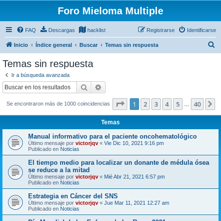
Foro Mieloma Multiple
FAQ
Descargas
hacklist
Registrarse
Identificarse
B
Inicio
Índice general
Buscar
Temas sin respuesta
u
Temas sin respuesta
s
Ir a búsqueda avanzada
c
Buscar
Búsqueda avanzada
a
Página
1
de
40
1
2
3
4
5
40
S
Se encontraron más de 1000 coincidencias
r
…
Temas
Manual informativo para el paciente oncohematológico
Último mensaje por
victorjqv
«
Vie Dic 10, 2021 9:16 pm
Publicado en
Noticias
El tiempo medio para localizar un donante de médula ósea
se reduce a la mitad
Último mensaje por
victorjqv
«
Mié Abr 21, 2021 6:57 pm
Publicado en
Noticias
Estrategia en Cáncer del SNS
Último mensaje por
victorjqv
«
Jue Mar 11, 2021 12:27 am
Publicado en
Noticias