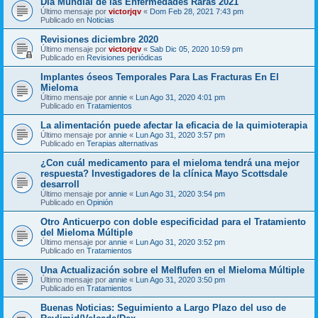
Día Mundial de las Enfermedades Raras 2021
Último mensaje por
victorjqv
«
Dom Feb 28, 2021 7:43 pm
Publicado en
Noticias
Revisiones diciembre 2020
Último mensaje por
victorjqv
«
Sab Dic 05, 2020 10:59 pm
Publicado en
Revisiones periódicas
Implantes óseos Temporales Para Las Fracturas En El
Mieloma
Último mensaje por
annie
«
Lun Ago 31, 2020 4:01 pm
Publicado en
Tratamientos
La alimentación puede afectar la eficacia de la quimioterapia
Último mensaje por
annie
«
Lun Ago 31, 2020 3:57 pm
Publicado en
Terapias alternativas
¿Con cuál medicamento para el mieloma tendrá una mejor
respuesta? Investigadores de la clínica Mayo Scottsdale
desarroll
Último mensaje por
annie
«
Lun Ago 31, 2020 3:54 pm
Publicado en
Opinión
Otro Anticuerpo con doble especificidad para el Tratamiento
del Mieloma Múltiple
Último mensaje por
annie
«
Lun Ago 31, 2020 3:52 pm
Publicado en
Tratamientos
Una Actualización sobre el Melflufen en el Mieloma Múltiple
Último mensaje por
annie
«
Lun Ago 31, 2020 3:50 pm
Publicado en
Tratamientos
Buenas Noticias: Seguimiento a Largo Plazo del uso de