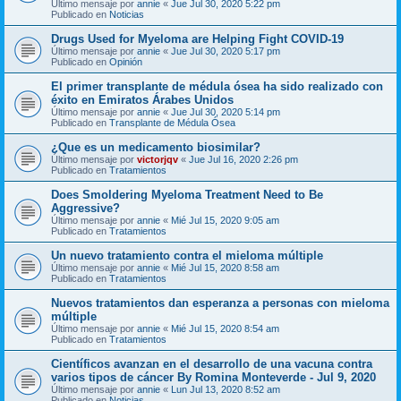
Último mensaje por
annie
«
Jue Jul 30, 2020 5:22 pm
Publicado en
Noticias
Drugs Used for Myeloma are Helping Fight COVID-19
Último mensaje por
annie
«
Jue Jul 30, 2020 5:17 pm
Publicado en
Opinión
El primer transplante de médula ósea ha sido realizado con
éxito en Emiratos Árabes Unidos
Último mensaje por
annie
«
Jue Jul 30, 2020 5:14 pm
Publicado en
Transplante de Médula Ósea
¿Que es un medicamento biosimilar?
Último mensaje por
victorjqv
«
Jue Jul 16, 2020 2:26 pm
Publicado en
Tratamientos
Does Smoldering Myeloma Treatment Need to Be
Aggressive?
Último mensaje por
annie
«
Mié Jul 15, 2020 9:05 am
Publicado en
Tratamientos
Un nuevo tratamiento contra el mieloma múltiple
Último mensaje por
annie
«
Mié Jul 15, 2020 8:58 am
Publicado en
Tratamientos
Nuevos tratamientos dan esperanza a personas con mieloma
múltiple
Último mensaje por
annie
«
Mié Jul 15, 2020 8:54 am
Publicado en
Tratamientos
Científicos avanzan en el desarrollo de una vacuna contra
varios tipos de cáncer By Romina Monteverde - Jul 9, 2020
Último mensaje por
annie
«
Lun Jul 13, 2020 8:52 am
Publicado en
Noticias