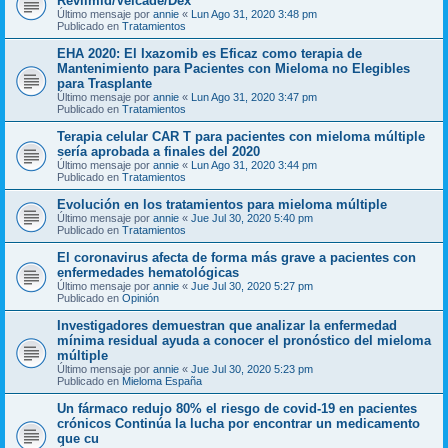
Revlimid/Velcade/Dex
Último mensaje por
annie
«
Lun Ago 31, 2020 3:48 pm
Publicado en
Tratamientos
EHA 2020: El Ixazomib es Eficaz como terapia de
Mantenimiento para Pacientes con Mieloma no Elegibles
para Trasplante
Último mensaje por
annie
«
Lun Ago 31, 2020 3:47 pm
Publicado en
Tratamientos
Terapia celular CAR T para pacientes con mieloma múltiple
sería aprobada a finales del 2020
Último mensaje por
annie
«
Lun Ago 31, 2020 3:44 pm
Publicado en
Tratamientos
Evolución en los tratamientos para mieloma múltiple
Último mensaje por
annie
«
Jue Jul 30, 2020 5:40 pm
Publicado en
Tratamientos
El coronavirus afecta de forma más grave a pacientes con
enfermedades hematológicas
Último mensaje por
annie
«
Jue Jul 30, 2020 5:27 pm
Publicado en
Opinión
Investigadores demuestran que analizar la enfermedad
mínima residual ayuda a conocer el pronóstico del mieloma
múltiple
Último mensaje por
annie
«
Jue Jul 30, 2020 5:23 pm
Publicado en
Mieloma España
Un fármaco redujo 80% el riesgo de covid-19 en pacientes
crónicos Continúa la lucha por encontrar un medicamento
que cu