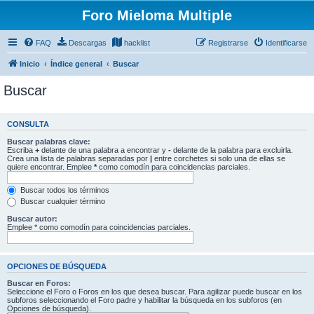
Foro Mieloma Multiple
FAQ
Descargas
hacklist
Registrarse
Identificarse
Inicio
Índice general
Buscar
Buscar
CONSULTA
Buscar palabras clave:
Escriba
+
delante de una palabra a encontrar y
-
delante de la palabra para excluirla.
Crea una lista de palabras separadas por
|
entre corchetes si solo una de ellas se
quiere encontrar. Emplee
*
como comodín para coincidencias parciales.
Buscar todos los términos
Buscar cualquier término
Buscar autor:
Emplee * como comodín para coincidencias parciales.
OPCIONES DE BÚSQUEDA
Buscar en Foros:
Seleccione el Foro o Foros en los que desea buscar. Para agilizar puede buscar en los
subforos seleccionando el Foro padre y habilitar la búsqueda en los subforos (en
Opciones de búsqueda).