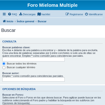
Foro Mieloma Multiple
FAQ
Descargas
hacklist
Registrarse
Identificarse
Inicio
Índice general
Buscar
Buscar
CONSULTA
Buscar palabras clave:
Escriba
+
delante de una palabra a encontrar y
-
delante de la palabra para excluirla.
Crea una lista de palabras separadas por
|
entre corchetes si solo una de ellas se
quiere encontrar. Emplee
*
como comodín para coincidencias parciales.
Buscar todos los términos
Buscar cualquier término
Buscar autor:
Emplee * como comodín para coincidencias parciales.
OPCIONES DE BÚSQUEDA
Buscar en Foros:
Seleccione el Foro o Foros en los que desea buscar. Para agilizar puede buscar en los
subforos seleccionando el Foro padre y habilitar la búsqueda en los subforos (en
Opciones de búsqueda).