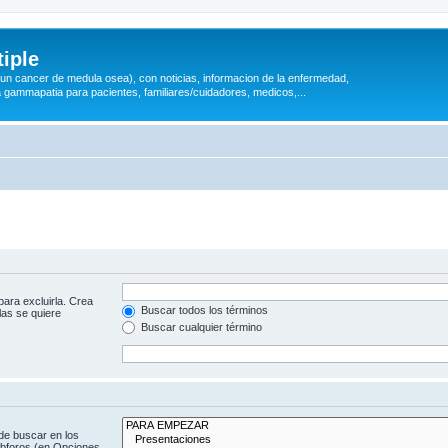
iple
 (un cancer de medula osea), con noticias, informacion de la enfermedad,
a gammapatia para pacientes, familiares/cuidadores, medicos,...
para excluirla. Crea
Buscar todos los términos
las se quiere
Buscar cualquier término
de buscar en los
subforos (en Opciones