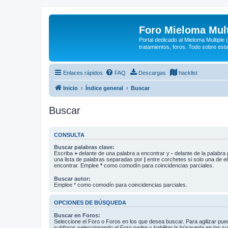
Foro Mieloma Mult
Portal dedicado al Mieloma Multiple
tratamientos, foros. Todo sobre est
Enlaces rápidos
FAQ
Descargas
hacklist
Inicio
Índice general
Buscar
Buscar
CONSULTA
Buscar palabras clave:
Escriba
+
delante de una palabra a encontrar y
-
delante de la palabra 
una lista de palabras separadas por
|
entre corchetes si solo una de el
encontrar. Emplee
*
como comodín para coincidencias parciales.
Buscar autor:
Emplee * como comodín para coincidencias parciales.
OPCIONES DE BÚSQUEDA
Buscar en Foros:
Seleccione el Foro o Foros en los que desea buscar. Para agilizar pue
subforos seleccionando el Foro padre y habilitar la búsqueda en los 