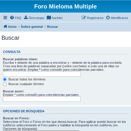
Foro Mieloma Multiple
FAQ
Descargas
hacklist
Registrarse
Identificarse
Inicio
Índice general
Buscar
Buscar
CONSULTA
Buscar palabras clave:
Escriba
+
delante de una palabra a encontrar y
-
delante de la palabra para excluirla.
Crea una lista de palabras separadas por
|
entre corchetes si solo una de ellas se
quiere encontrar. Emplee
*
como comodín para coincidencias parciales.
Buscar todos los términos
Buscar cualquier término
Buscar autor:
Emplee * como comodín para coincidencias parciales.
OPCIONES DE BÚSQUEDA
Buscar en Foros:
Seleccione el Foro o Foros en los que desea buscar. Para agilizar puede buscar en los
subforos seleccionando el Foro padre y habilitar la búsqueda en los subforos (en
Opciones de búsqueda).