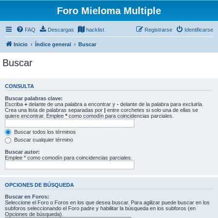
Foro Mieloma Multiple
FAQ
Descargas
hacklist
Registrarse
Identificarse
Inicio
Índice general
Buscar
Buscar
CONSULTA
Buscar palabras clave:
Escriba
+
delante de una palabra a encontrar y
-
delante de la palabra para excluirla.
Crea una lista de palabras separadas por
|
entre corchetes si solo una de ellas se
quiere encontrar. Emplee
*
como comodín para coincidencias parciales.
Buscar todos los términos
Buscar cualquier término
Buscar autor:
Emplee * como comodín para coincidencias parciales.
OPCIONES DE BÚSQUEDA
Buscar en Foros:
Seleccione el Foro o Foros en los que desea buscar. Para agilizar puede buscar en los
subforos seleccionando el Foro padre y habilitar la búsqueda en los subforos (en
Opciones de búsqueda).