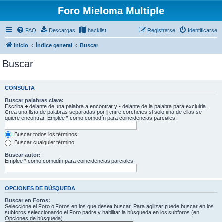
Foro Mieloma Multiple
FAQ
Descargas
hacklist
Registrarse
Identificarse
Inicio
Índice general
Buscar
Buscar
CONSULTA
Buscar palabras clave:
Escriba
+
delante de una palabra a encontrar y
-
delante de la palabra para excluirla.
Crea una lista de palabras separadas por
|
entre corchetes si solo una de ellas se
quiere encontrar. Emplee
*
como comodín para coincidencias parciales.
Buscar todos los términos
Buscar cualquier término
Buscar autor:
Emplee * como comodín para coincidencias parciales.
OPCIONES DE BÚSQUEDA
Buscar en Foros:
Seleccione el Foro o Foros en los que desea buscar. Para agilizar puede buscar en los
subforos seleccionando el Foro padre y habilitar la búsqueda en los subforos (en
Opciones de búsqueda).