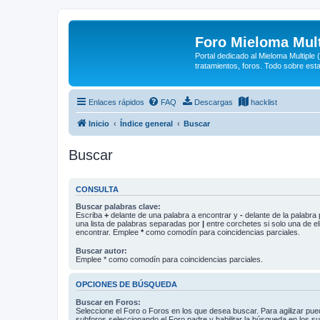
Foro Mieloma Mult
Portal dedicado al Mieloma Multiple
tratamientos, foros. Todo sobre est
Enlaces rápidos
FAQ
Descargas
hacklist
Inicio
Índice general
Buscar
Buscar
CONSULTA
Buscar palabras clave:
Escriba
+
delante de una palabra a encontrar y
-
delante de la palabra 
una lista de palabras separadas por
|
entre corchetes si solo una de el
encontrar. Emplee
*
como comodín para coincidencias parciales.
Buscar autor:
Emplee * como comodín para coincidencias parciales.
OPCIONES DE BÚSQUEDA
Buscar en Foros:
Seleccione el Foro o Foros en los que desea buscar. Para agilizar pue
subforos seleccionando el Foro padre y habilitar la búsqueda en los 