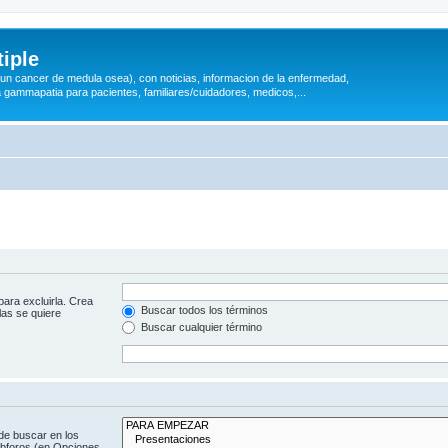
iple
 (un cancer de medula osea), con noticias, informacion de la enfermedad,
a gammapatia para pacientes, familiares/cuidadores, medicos,...
para excluirla. Crea
Buscar todos los términos
las se quiere
Buscar cualquier término
de buscar en los
subforos (en Opciones