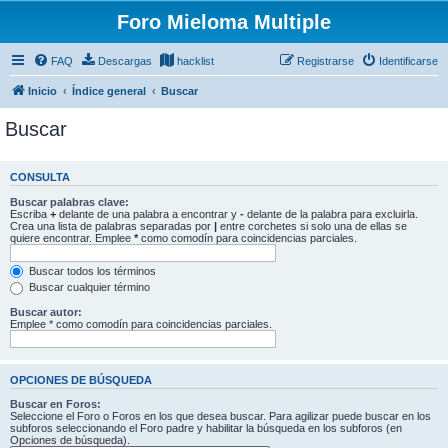
Foro Mieloma Multiple
FAQ
Descargas
hacklist
Registrarse
Identificarse
Inicio
Índice general
Buscar
Buscar
CONSULTA
Buscar palabras clave:
Escriba
+
delante de una palabra a encontrar y
-
delante de la palabra para excluirla.
Crea una lista de palabras separadas por
|
entre corchetes si solo una de ellas se
quiere encontrar. Emplee
*
como comodín para coincidencias parciales.
Buscar todos los términos
Buscar cualquier término
Buscar autor:
Emplee * como comodín para coincidencias parciales.
OPCIONES DE BÚSQUEDA
Buscar en Foros:
Seleccione el Foro o Foros en los que desea buscar. Para agilizar puede buscar en los
subforos seleccionando el Foro padre y habilitar la búsqueda en los subforos (en
Opciones de búsqueda).