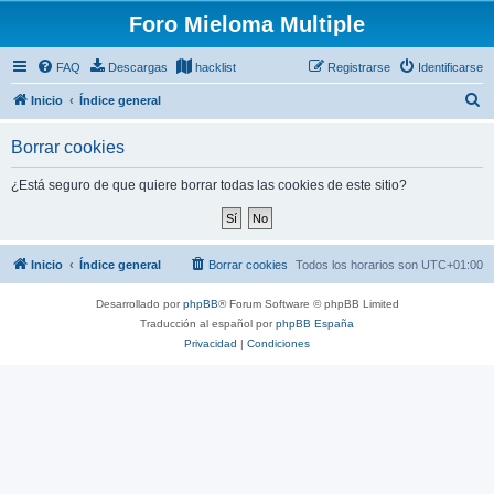
Foro Mieloma Multiple
FAQ
Descargas
hacklist
Registrarse
Identificarse
B
Inicio
Índice general
u
Borrar cookies
s
c
¿Está seguro de que quiere borrar todas las cookies de este sitio?
a
r
Inicio
Índice general
Borrar cookies
Todos los horarios son
UTC+01:00
Desarrollado por
phpBB
® Forum Software © phpBB Limited
Traducción al español por
phpBB España
Privacidad
|
Condiciones