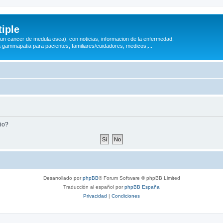
iple
 (un cancer de medula osea), con noticias, informacion de la enfermedad,
a gammapatia para pacientes, familiares/cuidadores, medicos,...
tio?
Desarrollado por
phpBB
® Forum Software © phpBB Limited
Traducción al español por
phpBB España
Privacidad
|
Condiciones