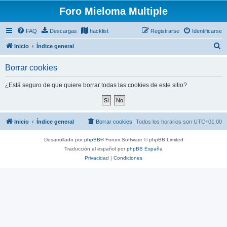
Foro Mieloma Multiple
FAQ
Descargas
hacklist
Registrarse
Identificarse
B
Inicio
Índice general
u
Borrar cookies
s
c
¿Está seguro de que quiere borrar todas las cookies de este sitio?
a
r
Inicio
Índice general
Borrar cookies
Todos los horarios son
UTC+01:00
Desarrollado por
phpBB
® Forum Software © phpBB Limited
Traducción al español por
phpBB España
Privacidad
|
Condiciones