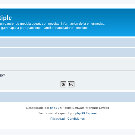
iple
 (un cancer de medula osea), con noticias, informacion de la enfermedad,
a gammapatia para pacientes, familiares/cuidadores, medicos,...
tio?
Desarrollado por
phpBB
® Forum Software © phpBB Limited
Traducción al español por
phpBB España
Privacidad
|
Condiciones