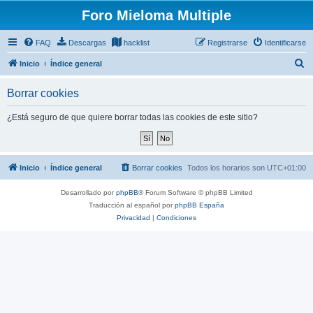
Foro Mieloma Multiple
FAQ
Descargas
hacklist
Registrarse
Identificarse
B
Inicio
Índice general
u
Borrar cookies
s
c
¿Está seguro de que quiere borrar todas las cookies de este sitio?
a
r
Inicio
Índice general
Borrar cookies
Todos los horarios son
UTC+01:00
Desarrollado por
phpBB
® Forum Software © phpBB Limited
Traducción al español por
phpBB España
Privacidad
|
Condiciones