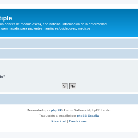
iple
 (un cancer de medula osea), con noticias, informacion de la enfermedad,
a gammapatia para pacientes, familiares/cuidadores, medicos,...
tio?
Desarrollado por
phpBB
® Forum Software © phpBB Limited
Traducción al español por
phpBB España
Privacidad
|
Condiciones