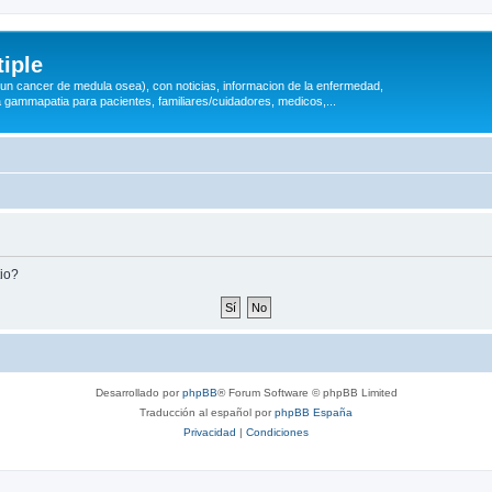
iple
 (un cancer de medula osea), con noticias, informacion de la enfermedad,
a gammapatia para pacientes, familiares/cuidadores, medicos,...
tio?
Desarrollado por
phpBB
® Forum Software © phpBB Limited
Traducción al español por
phpBB España
Privacidad
|
Condiciones