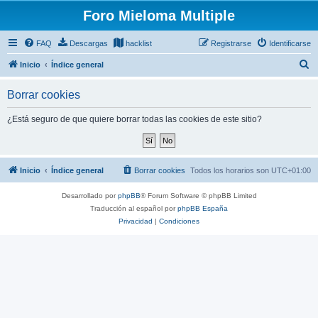
Foro Mieloma Multiple
FAQ
Descargas
hacklist
Registrarse
Identificarse
B
Inicio
Índice general
u
Borrar cookies
s
c
¿Está seguro de que quiere borrar todas las cookies de este sitio?
a
r
Inicio
Índice general
Borrar cookies
Todos los horarios son
UTC+01:00
Desarrollado por
phpBB
® Forum Software © phpBB Limited
Traducción al español por
phpBB España
Privacidad
|
Condiciones