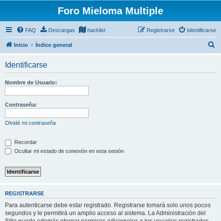
Foro Mieloma Multiple
FAQ
Descargas
hacklist
Registrarse
Identificarse
B
Inicio
Índice general
u
Identificarse
s
c
Nombre de Usuario:
a
r
Contraseña:
Olvidé mi contraseña
Recordar
Ocultar mi estado de conexión en esta sesión
REGISTRARSE
Para autenticarse debe estar registrado. Registrarse tomará solo unos pocos
segundos y le permitirá un amplio acceso al sistema. La Administración del
Sitio puede además otorgar permisos adicionales a los usuarios registrados.