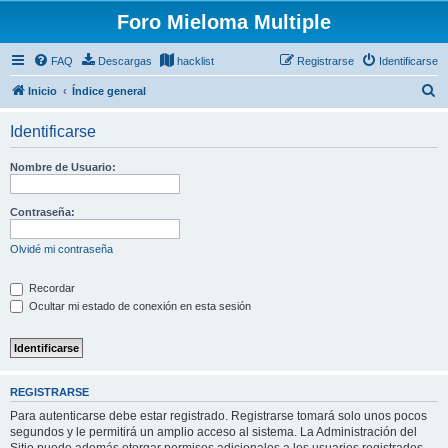
Foro Mieloma Multiple
FAQ
Descargas
hacklist
Registrarse
Identificarse
B
Inicio
Índice general
u
Identificarse
s
c
Nombre de Usuario:
a
r
Contraseña:
Olvidé mi contraseña
Recordar
Ocultar mi estado de conexión en esta sesión
REGISTRARSE
Para autenticarse debe estar registrado. Registrarse tomará solo unos pocos
segundos y le permitirá un amplio acceso al sistema. La Administración del
Sitio puede además otorgar permisos adicionales a los usuarios registrados.