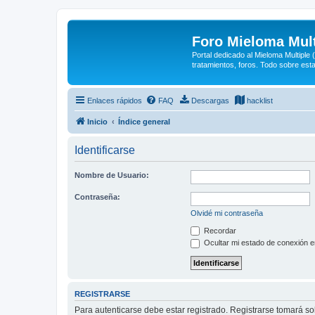
Foro Mieloma Mult
Portal dedicado al Mieloma Multiple
tratamientos, foros. Todo sobre est
Enlaces rápidos
FAQ
Descargas
hacklist
Inicio
Índice general
Identificarse
Nombre de Usuario:
Contraseña:
Olvidé mi contraseña
Recordar
Ocultar mi estado de conexión e
REGISTRARSE
Para autenticarse debe estar registrado. Registrarse tomará s