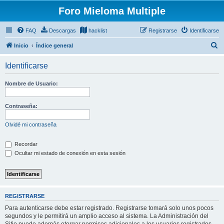
Foro Mieloma Multiple
FAQ
Descargas
hacklist
Registrarse
Identificarse
B
Inicio
Índice general
u
Identificarse
s
c
Nombre de Usuario:
a
r
Contraseña:
Olvidé mi contraseña
Recordar
Ocultar mi estado de conexión en esta sesión
REGISTRARSE
Para autenticarse debe estar registrado. Registrarse tomará solo unos pocos
segundos y le permitirá un amplio acceso al sistema. La Administración del
Sitio puede además otorgar permisos adicionales a los usuarios registrados.