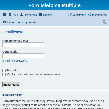
Foro Mieloma Multiple
FAQ
Descargas
hacklist
Registrarse
Identificarse
B
Inicio
Índice general
u
Identificarse
s
c
Nombre de Usuario:
a
r
Contraseña:
Olvidé mi contraseña
Recordar
Ocultar mi estado de conexión en esta sesión
REGISTRARSE
Para autenticarse debe estar registrado. Registrarse tomará solo unos pocos
segundos y le permitirá un amplio acceso al sistema. La Administración del
Sitio puede además otorgar permisos adicionales a los usuarios registrados.