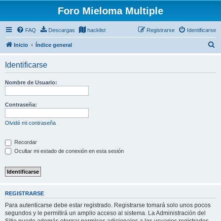
Foro Mieloma Multiple
FAQ
Descargas
hacklist
Registrarse
Identificarse
B
Inicio
Índice general
u
Identificarse
s
c
Nombre de Usuario:
a
r
Contraseña:
Olvidé mi contraseña
Recordar
Ocultar mi estado de conexión en esta sesión
REGISTRARSE
Para autenticarse debe estar registrado. Registrarse tomará solo unos pocos
segundos y le permitirá un amplio acceso al sistema. La Administración del
Sitio puede además otorgar permisos adicionales a los usuarios registrados.