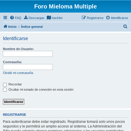
Foro Mieloma Multiple
FAQ
Descargas
hacklist
Registrarse
Identificarse
B
Inicio
Índice general
u
Identificarse
s
c
Nombre de Usuario:
a
r
Contraseña:
Olvidé mi contraseña
Recordar
Ocultar mi estado de conexión en esta sesión
REGISTRARSE
Para autenticarse debe estar registrado. Registrarse tomará solo unos pocos
segundos y le permitirá un amplio acceso al sistema. La Administración del
Sitio puede además otorgar permisos adicionales a los usuarios registrados.