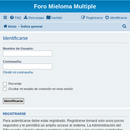
Foro Mieloma Multiple
FAQ
Descargas
hacklist
Registrarse
Identificarse
B
Inicio
Índice general
u
Identificarse
s
c
Nombre de Usuario:
a
r
Contraseña:
Olvidé mi contraseña
Recordar
Ocultar mi estado de conexión en esta sesión
REGISTRARSE
Para autenticarse debe estar registrado. Registrarse tomará solo unos pocos
segundos y le permitirá un amplio acceso al sistema. La Administración del
Sitio puede además otorgar permisos adicionales a los usuarios registrados.