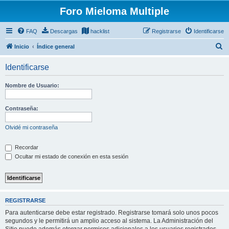
Foro Mieloma Multiple
FAQ
Descargas
hacklist
Registrarse
Identificarse
B
Inicio
Índice general
u
Identificarse
s
c
Nombre de Usuario:
a
r
Contraseña:
Olvidé mi contraseña
Recordar
Ocultar mi estado de conexión en esta sesión
REGISTRARSE
Para autenticarse debe estar registrado. Registrarse tomará solo unos pocos
segundos y le permitirá un amplio acceso al sistema. La Administración del
Sitio puede además otorgar permisos adicionales a los usuarios registrados.