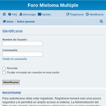
Foro Mieloma Multiple
FAQ
Descargas
hacklist
Registrarse
Identificarse
B
Inicio
Índice general
u
Identificarse
s
c
Nombre de Usuario:
a
r
Contraseña:
Olvidé mi contraseña
Recordar
Ocultar mi estado de conexión en esta sesión
REGISTRARSE
Para autenticarse debe estar registrado. Registrarse tomará solo unos pocos
segundos y le permitirá un amplio acceso al sistema. La Administración del
Sitio puede además otorgar permisos adicionales a los usuarios registrados.