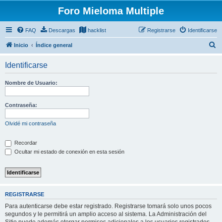
Foro Mieloma Multiple
FAQ
Descargas
hacklist
Registrarse
Identificarse
B
Inicio
Índice general
u
Identificarse
s
c
Nombre de Usuario:
a
r
Contraseña:
Olvidé mi contraseña
Recordar
Ocultar mi estado de conexión en esta sesión
REGISTRARSE
Para autenticarse debe estar registrado. Registrarse tomará solo unos pocos
segundos y le permitirá un amplio acceso al sistema. La Administración del
Sitio puede además otorgar permisos adicionales a los usuarios registrados.