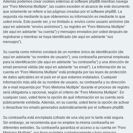
Además podemos crear cookies externas al software phpBB mientras navega
por “Foro Mieloma Multiple”, las cuales exceden el alcance de este documento
que solamente se refiere a las páginas creadas por el software phpBB. La
segunda vía mediante la que obtenemos su información es mediante lo que
usted envía. Esto puede ser, y no limitado a: envíos como usuario anónimo (de
aquí en adelante “envíos anónimos”), su registro en “Foro Mieloma Multiple”
(de aquí en adelante “su cuenta”) y mensajes enviados por usted después de
registrarse y mientras se haya identificado (de aquí en adelante “sus
mensajes”).
Su cuenta como mínimo constará de un nombre único de identificación (de
aquí en adelante “su nombre de usuario”), una contraseña personal empleada
para la identificación (de aquí en adelante “su contraseña”) y una dirección de
email personal válida (de aquí en adelante “su email”). La información de su
cuenta en “Foro Mieloma Multiple” está protegida por las leyes de protección
de datos aplicables en el país en el que estamos instalados. Cualquier
información más allá de su nombre de usuario, su contraseña y su dirección
de e-mail requerida por “Foro Mieloma Multiple” durante el proceso de registro
será obligatoria u opcional, según el criterio de “Foro Mieloma Multiple”. En
cualquier caso, usted tiene la opción de qué información en su cuenta será
públicamente exhibida. Además, en su cuenta, usted tiene la opción de activar
o desactivar los emails generados automáticamente por el software phpBB.
Su contraseña está encriptada (cifrado de una vía) por lo tanto está segura.
Sin embargo, se recomienda que no emplee la misma contraseña en
diferentes websites. Su contraseña garantiza el acceso a su cuenta en “Foro
Mieloma Multiple”, por favor guárdela cuidadosamente y bajo ninguna