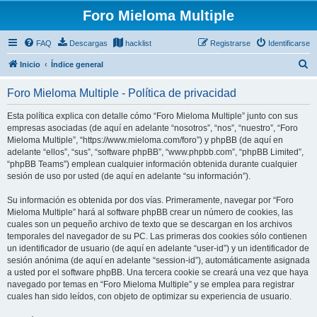
Foro Mieloma Multiple
FAQ
Descargas
hacklist
Registrarse
Identificarse
B
Inicio
Índice general
u
Foro Mieloma Multiple - Política de privacidad
s
c
Esta política explica con detalle cómo “Foro Mieloma Multiple” junto con sus
empresas asociadas (de aquí en adelante “nosotros”, “nos”, “nuestro”, “Foro
a
Mieloma Multiple”, “https://www.mieloma.com/foro”) y phpBB (de aquí en
r
adelante “ellos”, “sus”, “software phpBB”, “www.phpbb.com”, “phpBB Limited”,
“phpBB Teams”) emplean cualquier información obtenida durante cualquier
sesión de uso por usted (de aquí en adelante “su información”).
Su información es obtenida por dos vías. Primeramente, navegar por “Foro
Mieloma Multiple” hará al software phpBB crear un número de cookies, las
cuales son un pequeño archivo de texto que se descargan en los archivos
temporales del navegador de su PC. Las primeras dos cookies sólo contienen
un identificador de usuario (de aquí en adelante “user-id”) y un identificador de
sesión anónima (de aquí en adelante “session-id”), automáticamente asignada
a usted por el software phpBB. Una tercera cookie se creará una vez que haya
navegado por temas en “Foro Mieloma Multiple” y se emplea para registrar
cuales han sido leídos, con objeto de optimizar su experiencia de usuario.